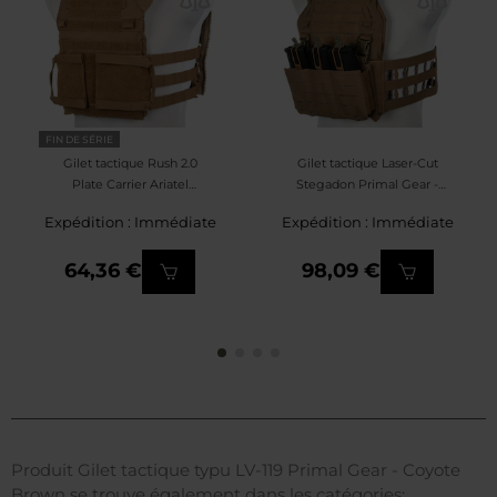
FIN DE SÉRIE
Gilet tactique Rush 2.0
Gilet tactique Laser-Cut
Plate Carrier Ariatel
Stegadon Primal Gear -
Upgraded Version Primal
Coyote Brown
Expédition : Immédiate
Expédition : Immédiate
Gear - Coyote Brown
64,36 €
98,09 €
Produit Gilet tactique typu LV-119 Primal Gear - Coyote
Brown se trouve également dans les catégories: