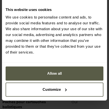
pochettes ainsi que des vêtements destinés
This website uses cookies
aux activités de terrain et à l’entraînement. Les
produits de la marque se distinguent par une
We use cookies to personalise content and ads, to
fabrication précise faisant appel à la
provide social media features and to analyse our traffic.
technologie laser-cut, à des coutures
We also share information about your use of our site with
renforcées ainsi qu’à des composants
our social media, advertising and analytics partners who
éprouvés, tels que les boucles UTX ou les
may combine it with other information that you’ve
panneaux Velcro. L’offre est systématiquement
provided to them or that they’ve collected from your use
élargie avec de nouvelles variantes de couleurs
of their services.
et de motifs de camouflage, y compris le
populaire MultiCam.
Allow all
DONNÉES TECHNIQUES
Customize
Caractéristiques
Poches pour cartouches
Oui
balistiques