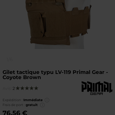
1/6
Gilet tactique typu LV-119 Primal Gear -
Coyote Brown
Avis:
2
Notation:
100
100
% of
Expédition :
Immédiate
Frais de port :
gratuit
76,56 €