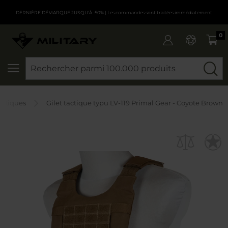
DERNIÈRE DÉMARQUE JUSQU'À -50%
| Les commandes sont traitées immédiatement
0
CHERCHER
tactiques
Gilet tactique typu LV-119 Primal Gear - Coyote Brown