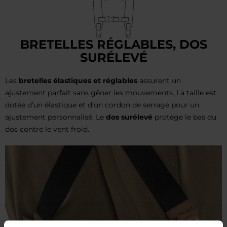
BRETELLES RÉGLABLES, DOS
SURÉLEVÉ
Les
bretelles élastiques et réglables
assurent un
ajustement parfait sans gêner les mouvements. La taille est
dotée d’un élastique et d’un cordon de serrage pour un
ajustement personnalisé. Le
dos surélevé
protège le bas du
dos contre le vent froid.