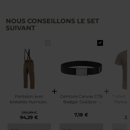
NOUS CONSEILLONS LE SET
SUIVANT
Pantalon avec
Ceinture Canvas CTB
T-shirt 
bretelles Hurricane
Badger Outdoor -
Pentag
Pentagon - Coyote
Black
120,99 €
2
7,18 €
94,29 €
20