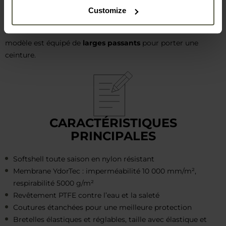
Le bas des jambes est muni
de pattes de réglage en velcro
,
Customize
et les fermetures éclair intégrées facilitent l’accès aux
chaussures montantes tout en améliorant la ventilation. Ce
modèle est équipé de
larges passants
pour porter une
ceinture.
CARACTÉRISTIQUES
PRINCIPALES
Softshell toute saison en nylon résistant
Membrane YdorTec : imperméabilité 10 000 mm/m²,
respirabilité 5000 g/m²
Revêtement PTFE contre l’eau et la saleté
Coutures étanchées pour une meilleure protection
Bretelles élastiques et réglables, taille avec élastique et