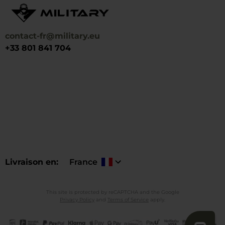
contact-fr@military.eu
+33 801 841 704
Livraison en
France
This site is protected by reCAPTCHA and the Google
Privacy Policy
and
Terms of Service
apply.