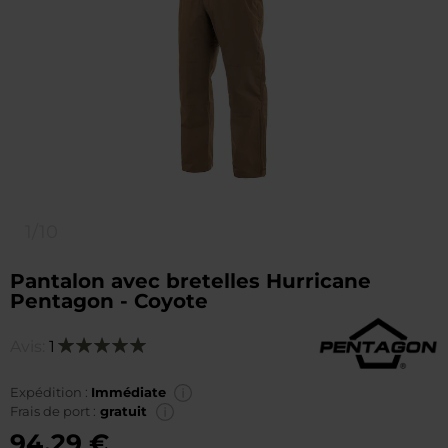
1/10
Pantalon avec bretelles Hurricane
Pentagon - Coyote
Avis:
1
Notation:
100
100
% of
Expédition :
Immédiate
Frais de port :
gratuit
94,29 €