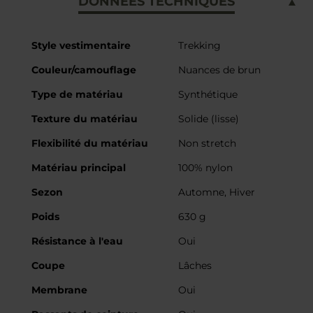
DONNÉES TECHNIQUES
Caractéristiques
Style vestimentaire
Trekking
Couleur/camouflage
Nuances de brun
Type de matériau
Synthétique
Texture du matériau
Solide (lisse)
Flexibilité du matériau
Non stretch
Matériau principal
100% nylon
Sezon
Automne, Hiver
Poids
630 g
Résistance à l'eau
Oui
Coupe
Lâches
Membrane
Oui