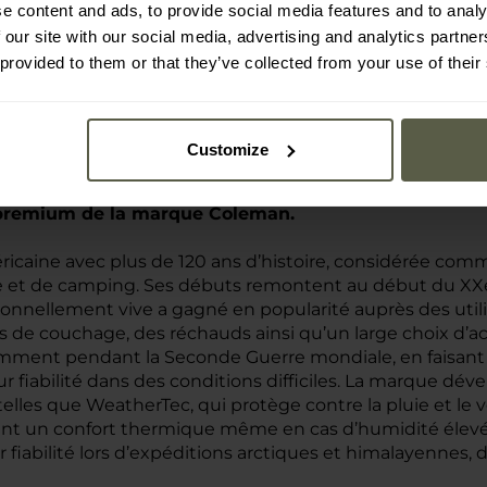
e content and ads, to provide social media features and to analy
écurité
 our site with our social media, advertising and analytics partn
 provided to them or that they’ve collected from your use of their
Customize
 premium de la marque Coleman.
caine avec plus de 120 ans d’histoire, considérée comm
et de camping. Ses débuts remontent au début du XXe s
onnellement vive a gagné en popularité auprès des utilis
 de couchage, des réchauds ainsi qu’un large choix d’
amment pendant la Seconde Guerre mondiale, en faisant 
ur fiabilité dans des conditions difficiles. La marque 
telles que WeatherTec, qui protège contre la pluie et le 
urant un confort thermique même en cas d’humidité élev
fiabilité lors d’expéditions arctiques et himalayennes