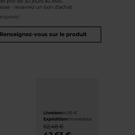
de prix de 30 jours au MRC
aisse - recevrez un bon d'achat
 express!
Renseignez-vous sur le produit
Livraison:
4,95 €
Expédition:
Immédiate
62,48 €
42,63 €