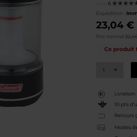
Avis:
6
Notation:
100
100
% of
Expédition :
Imm
23,04 €
Prix normal
32,4
Ce produit 
1
Livraison
10
pts d'
Retours g
Modes de