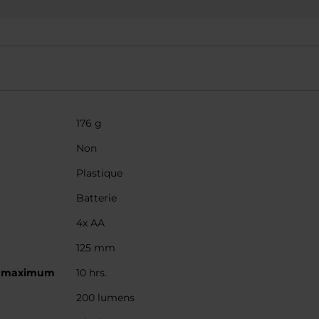
176 g
Non
Plastique
Batterie
4x AA
125 mm
e maximum
10 hrs.
200 lumens