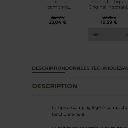
Lampe de
Gants tactique
camping
Original Mechani
Batteryguard Mini
Wear - MultiCa
32,49 €
29,99 €
Lantern - 200
23,04 €
19,59 €
lumens ST
Coleman - Black
DESCRIPTION
DONNÉES TECHNIQUES
A
DESCRIPTION
Lampe de camping légère, compacte et
fonctionnement.