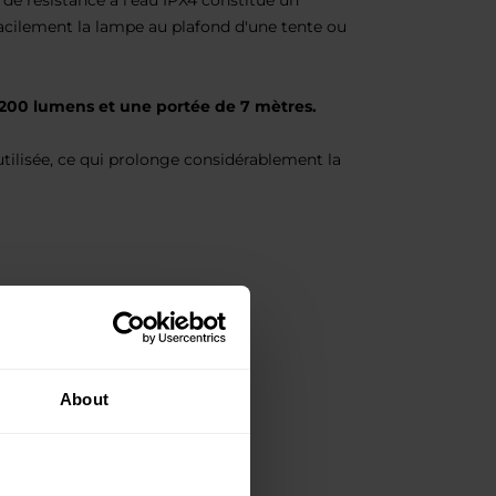
u de résistance à l'eau IPX4 constitue un
acilement la lampe au plafond d'une tente ou
200 lumens et une portée de 7 mètres.
tilisée, ce qui prolonge considérablement la
About