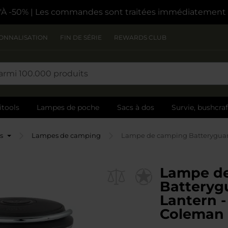
À -50%
| Les commandes sont traitées immédiatement
ONNALISATION
FIN DE SÉRIE
REWARDS CLUB
itools
Lampes de poche
Sacs à dos
Survie, bushcra
s
Lampes de camping
Lampe de camping Batteryguard
Lampe d
Batteryg
Lantern 
Coleman 