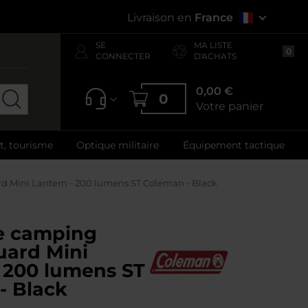
Livraison en
France
SE
MA LISTE
0
CONNECTER
D'ACHATS
0,00 €
0
Votre panier
ft, tourisme
Optique militaire
Équipement tactique
 Mini Lantern - 200 lumens ST Coleman - Black
e camping
uard Mini
- 200 lumens ST
- Black