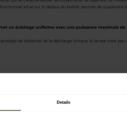
lité, qui se caractérise par sa durabilité et sa légèreté. Le nivea
onctionnel situé sur le dessus du boîtier permet de suspendre f
émet un éclairage uniforme avec une puissance maximale de 
rotège les batteries de la décharge lorsque la lampe n'est pas u
s)
Details