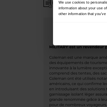
We use cookies to personalis
Informations sur le fabricant et s
information about your use of
other information that you’ve
MILITARY est un revendeur
Coleman est une marque améri
des équipements de tourisme 
innovante à la lumière excepti
comprend des tentes, des sacs
Coleman ont été utilisés not
américains, ce qui confirme le
en introduisant des solutions 
garnissage isolant léger ass
grande renommée grâce à leur 
pour de nombreux voyageurs.