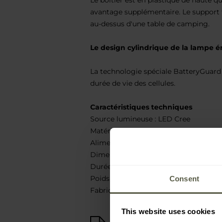
Le boîtier est en plastique de haute qua
avantage supplémentaire. Le support f
au-dessus d'une table de camping.
Le design cylindrique de la lampe 
La technologie spéciale BatteryGuard p
durée de vie des cellules.
Caractéristiques techniques
Source lumineuse : LED Cree
Matériau : plastique
Alimentation : 4 piles AA (non fournie
Dimensions : 12,5 x 8 cm
Durée de fonctionnement : 10 h
Poids : 176 g
Consent
Fabricant :
Coleman, USA
This website uses cookies