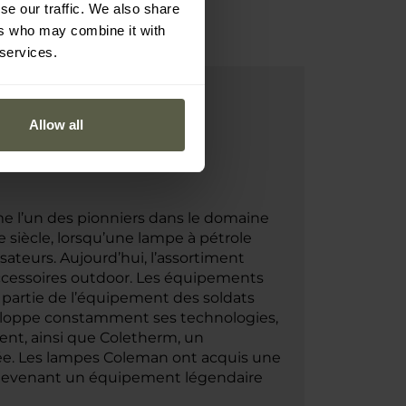
se our traffic. We also share
ers who may combine it with
 services.
Allow all
e l’un des pionniers dans le domaine
iècle, lorsqu’une lampe à pétrole
ateurs. Aujourd’hui, l’assortiment
accessoires outdoor. Les équipements
partie de l’équipement des soldats
développe constamment ses technologies,
vent, ainsi que Coletherm, un
ée. Les lampes Coleman ont acquis une
, devenant un équipement légendaire