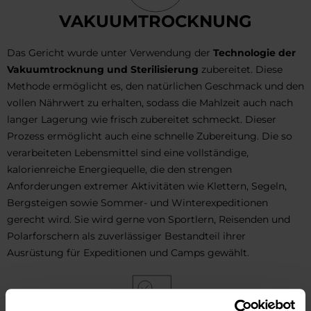
VAKUUMTROCKNUNG
Das Gericht wurde unter Verwendung der
Technologie der
Vakuumtrocknung und Sterilisierung
zubereitet. Diese
Methode ermöglicht es, den natürlichen Geschmack und den
vollen Nährwert zu erhalten, sodass die Mahlzeit auch nach
langer Lagerung wie frisch zubereitet schmeckt. Dieser
Prozess ermöglicht auch eine schnelle Zubereitung. Die so
verarbeiteten Lebensmittel sind eine vollständige,
kalorienreiche Energiequelle, die den strengen
Anforderungen extremer Aktivitäten wie Klettern, Segeln,
Bergsteigen sowie Sommer- und Winterexpeditionen
gerecht wird. Sie wird gerne von Sportlern, Reisenden und
Polarforschern als zuverlässiger Bestandteil ihrer
Ausrüstung für Expeditionen und Camps gewählt.