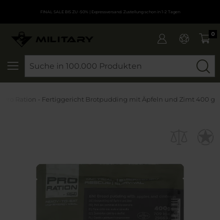
FINAL SALE BIS ZU -50%
| Expressversand. Zustellung schon in 1-2 Tagen
0
SEARCH
Pro Ration - Fertiggericht Brotpudding mit Äpfeln und Zimt 400 g