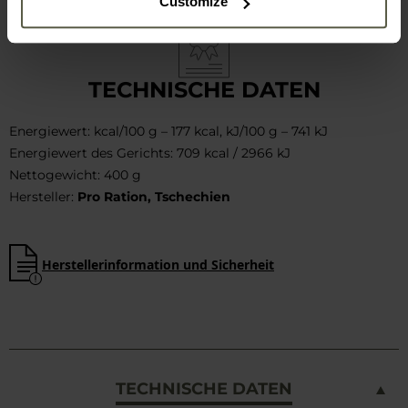
Customize
TECHNISCHE DATEN
Energiewert: kcal/100 g – 177 kcal, kJ/100 g – 741 kJ
Energiewert des Gerichts: 709 kcal / 2966 kJ
Nettogewicht: 400 g
Hersteller:
Pro Ration, Tschechien
Herstellerinformation und Sicherheit
TECHNISCHE DATEN