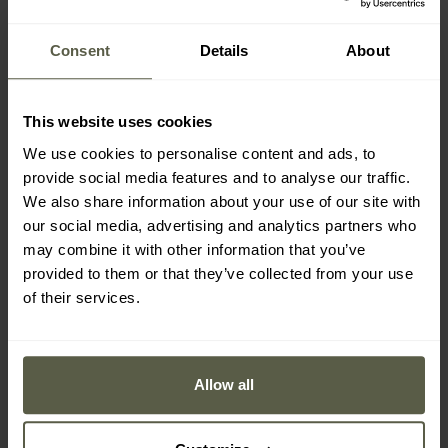
PRODUKTZUSAMMENSETZUNG
Consent
Details
About
Brötchen (25 %) (
Weizenmehl
, Wasser, Rapsöl, Hefe, Salz,
Zucker), Äpfel (22 %),
Milch
,
Quark
, Rübenzucker,
Eier
,
This website uses cookies
Butter
, Salz, Zimt (0,01 %).
We use cookies to personalise content and ads, to
provide social media features and to analyse our traffic.
We also share information about your use of our site with
our social media, advertising and analytics partners who
may combine it with other information that you’ve
NÄHRWERT PRO 100 G PRODUKT
provided to them or that they’ve collected from your use
of their services.
Fett – 2,4 g, davon gesättigte Fettsäuren – 2 g
Eiweiß – 7,2 g
Kohlenhydrate – 31,6 g, davon Zucker – 17,6 g
Allow all
Salz – 1,2 g