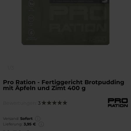
1/3
Pro Ration - Fertiggericht Brotpudding
mit Äpfeln und Zimt 400 g
Bewertungen:
3
Bewertung:
100
100
% of
Versand:
Sofort
Lieferung:
3,95 €