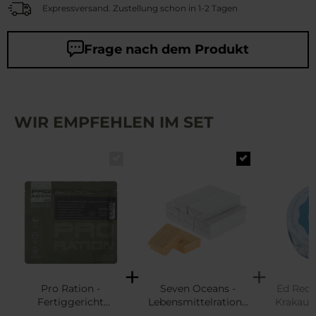
Expressversand. Zustellung schon in 1-2 Tagen
Frage nach dem Produkt
WIR EMPFEHLEN IM SET
Pro Ration -
Seven Oceans -
Ed Red 
Fertiggericht
Lebensmittelratione
Krakaue
Brotpudding mit
n 500 g