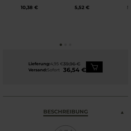
Äpfeln und Zimt 400
10,38 €
5,52 €
5
g
Lieferung:
4,95 €
39,96 €
36,54 €
Versand:
Sofort
BESCHREIBUNG