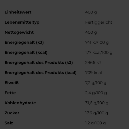
Weitere
Einheitswert
400 g
Informationen
Lebensmitteltyp
Fertiggericht
Nettogewicht
400 g
Energiegehalt (kJ)
741 kJ/100 g
Energiegehalt (kcal)
177 kcal/100 g
Energiegehalt des Produkts (kJ)
2966 kJ
Energiegehalt des Produkts (kcal)
709 kcal
Eiweiß
7,2 g/100 g
Fette
2,4 g/100 g
Kohlenhydrate
31,6 g/100 g
Zucker
17,6 g/100 g
Salz
1,2 g/100 g