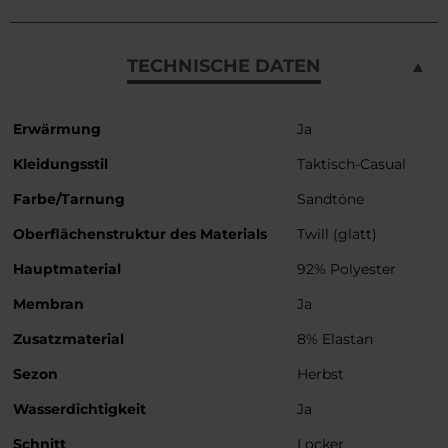
TECHNISCHE DATEN
Weitere
Erwärmung
Ja
Informationen
Kleidungsstil
Taktisch-Casual
Farbe/Tarnung
Sandtöne
Oberflächenstruktur des Materials
Twill (glatt)
Hauptmaterial
92% Polyester
Membran
Ja
Zusatzmaterial
8% Elastan
Sezon
Herbst
Wasserdichtigkeit
Ja
Schnitt
Locker