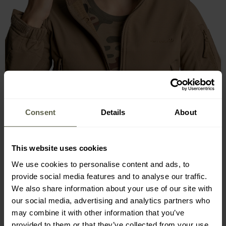
Consent
Details
About
This website uses cookies
We use cookies to personalise content and ads, to
provide social media features and to analyse our traffic.
We also share information about your use of our site with
our social media, advertising and analytics partners who
may combine it with other information that you’ve
HOHER KRAGEN, VERSTELLBARE
provided to them or that they’ve collected from your use