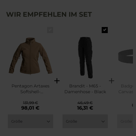
WIR EMPFEHLEN IM SET
Pentagon Artaxes
Brandit - M65 -
Badger
Softshell-
Damenhose - Black
Canvas 
Damenjacke -
131,99 €
46,49 €
Coyote
6
98,01 €
16,31 €