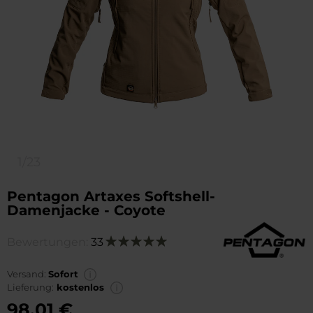
1/23
Pentagon Artaxes Softshell-
Damenjacke - Coyote
Bewertungen:
33
Bewertung:
100
100
% of
Versand:
Sofort
Lieferung:
kostenlos
98,01 €