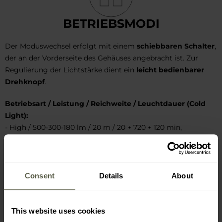
BETRIEBSMODI
Der Moduswechsel erfolgt mit einem
schiebbaren Schalter
,
der an der Vorderseite des Gehäuses angebracht ist. Zur
Regulierung der Lichtstärke dient ein
leicht bedienbarer
Drehknopf
.
Betriebsart / Leistung / Reichweite / Leuchtdauer (Cold
Light):
- High / 500-300-180 lm / 20 m / 20 + 720 + 120 min,
- Low / 130 lm / 10 m / 35 h.
Betriebsart / Leistung / Reichweite / Leuchtdauer (Warm
Light):
Consent
Details
About
- High / 130-80 lm / 10 m / 12 + 8 h,
- Low / 10 lm / 2 m / 250 h.
This website uses cookies