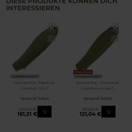
DIESE PRODUKTE KÖNNEN DICH
INTERESSIEREN
FINAL SALE
SONDERANGEBOT
SONDERANGEBOT
Red Dot One - Patriot RX
Red Dot One - Chimera RX
T-comfort: -5 st. C
T-comfort +4 Grad C
Schlafsack - Olive
Schlafsack - Olive
Versand: Sofort
Versand: Sofort
209,16 €
169,61 €
161,21 €
121,04 €