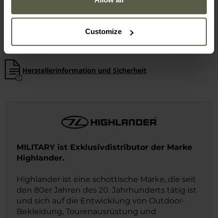
praktische Taschen
2 Tragevarianten
zahlreiche Griffe
Customize
Herstellerinformation und Sicherheit
MILITARY ist Exklusivdistributor der Marke
Highlander.
Highlander ist eine schottische Marke, die seit
den 80er Jahren des 20. Jahrhunderts tätig ist
und sich auf die Entwicklung von Outdoor-
Bekleidung, Tourenausrüstung und