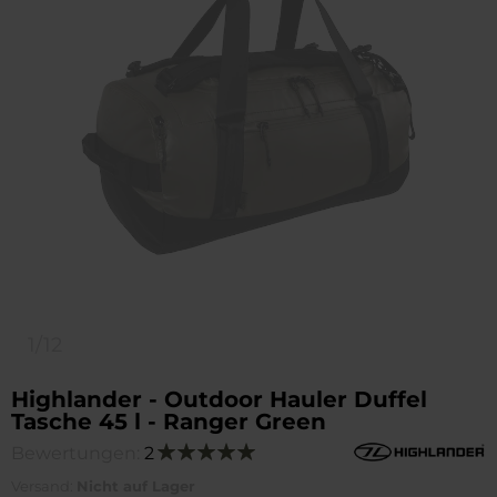
1/12
Highlander - Outdoor Hauler Duffel
Tasche 45 l - Ranger Green
Bewertungen:
2
Bewertung:
100
100
% of
Versand:
Nicht auf Lager