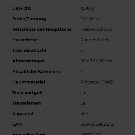
Weitere
Gewicht
1500 g
Informationen
Farbe/Tarnung
Grüntöne
Verschluss des Hauptfachs
Reißverschluss
Hauptfarbe
Ranger Green
Taschenanzahl
3
Abmessungen
58 x 32 x 30 cm
Anzahl der Kammern
1
Hauptmaterial
Polyester 600D
Transportgriff
Ja
Trageriemen
Ja
Kapazität
45 l
EAN
5034358889272
Hersteller-Code
DB132-RG