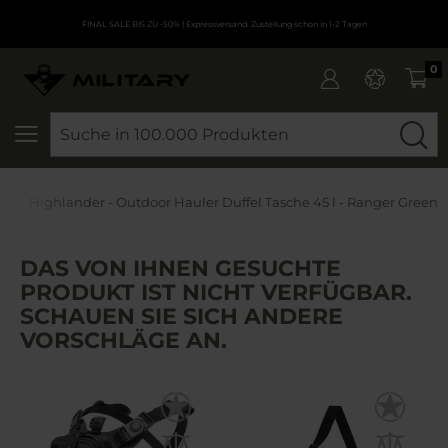
FINAL SALE BIS ZU -50%
| Expressversand. Zustellung schon in 1-2 Tagen
0
SEARCH
Highlander - Outdoor Hauler Duffel Tasche 45 l - Ranger Green
DAS VON IHNEN GESUCHTE
PRODUKT IST NICHT VERFÜGBAR.
SCHAUEN SIE SICH ANDERE
VORSCHLÄGE AN.