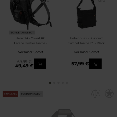
SONDERANGEBOT
Hazard 4 - Covert RG
Helikon-Tex - Bushcraft
Escape Hostler Tasche -
Satchel Tasche 17 l - Black
Schwarz
Versand: Sofort
Versand: Sofort
69,99 €
57,99 €
49,49 €
FINAL SALE
SONDERANGEBOT