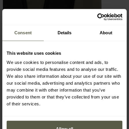
Consent
Details
About
This website uses cookies
We use cookies to personalise content and ads, to
provide social media features and to analyse our traffic.
We also share information about your use of our site with
our social media, advertising and analytics partners who
DIE WICHTIGSTEN MERKMALE
may combine it with other information that you’ve
provided to them or that they’ve collected from your use
Fassungsvermögen 45 Liter
of their services.
aus Tarpaulin 500D und Polyester 600D PU
wasserdichte Reißverschlüsse
geräumiges Hauptfach
Allow all