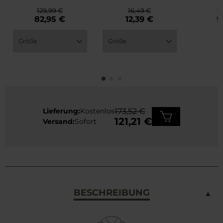
Black
Basec
129,99 €
16,49 €
1
82,95 €
12,39 €
9
Lieferung:
Kostenlos
173,52 €
121,21 €
Versand:
Sofort
BESCHREIBUNG