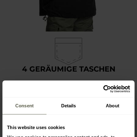
4 GERÄUMIGE TASCHEN
Das Modell M65 Giant ist mit
zwei geräumigen
Brusttaschen und zwei an der Taille ausgestattet
, die es
ermöglichen, notwendige Dinge wie Telefon, Geldbörse,
Handschuhe oder Mütze aufzubewahren. Alle
Taschen sind
Consent
Details
About
mit Druckknöpfen verschlossen.
This website uses cookies