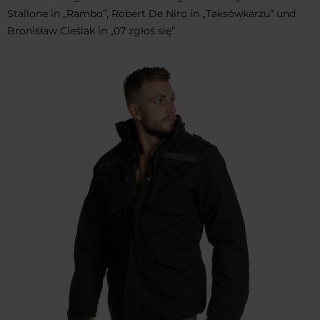
Stallone in „Rambo”, Robert De Niro in „Taksówkarzu” und
Bronisław Cieślak in „07 zgłoś się”.