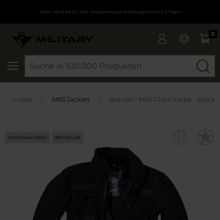
FINAL SALE BIS ZU -50%
| Expressversand. Zustellung schon in 1-2 Tagen
0
SEARCH
Jacken
M65 Jacken
Brandit - M65 Giant Jacke - Black
SONDERANGEBOT
BESTSELLER