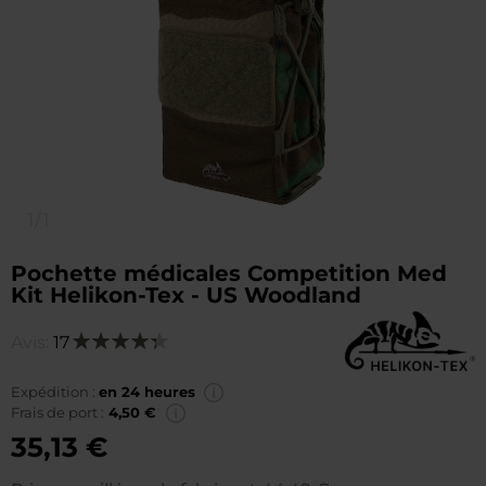
1/1
Pochette médicales Competition Med
Kit Helikon-Tex - US Woodland
Avis:
17
Notation:
88
100
% of
Expédition :
en 24 heures
Frais de port :
4,50 €
35,13 €