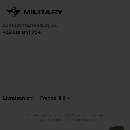
contact-fr@military.eu
+33 801 841 704
Livraison en
France
This site is protected by reCAPTCHA and the Google
Privacy Policy
and
Terms of Service
apply.