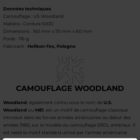
Données techniques
Camouflage : US Woodland
Matière : Cordura 500D
Dimensions : 160 mm x 70 mm x 60 mm
Poids : 116 g
Fabricant :
Helikon-Tex, Pologne
CAMOUFLAGE WOODLAND
Woodland
, également connu sous le nom de
U.S.
Woodland
ou
M81
, est un motif de camouflage classique
introduit dans les forces armées américaines au début des
années 1980, sur le modèle du camouflage ERDL antérieur. Il
est resté le motif standard utilisé par l'armée américaine