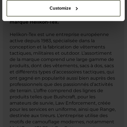
Customize
MILITARY.eu est le distributeur officiel de la
marque Helikon-Tex.
Helikon-Tex est une entreprise européenne
active depuis 1983, spécialisée dans la
conception et la fabrication de vêtements
tactiques, militaires et outdoor. L’assortiment
de la marque comprend une large gamme de
produits, dont des vêtements, sacs à dos, sacs
et différents types d’accessoires tactiques, qui
ont gagné en popularité aussi bien auprès des
professionnels que des passionnés d’activités
de terrain. L’offre comprend des lignes de
produits telles que Bushcraft, pour les
amateurs de survie, Law Enforcement, créée
pour les services en uniforme, ainsi que Range,
destinée aux tireurs. L’entreprise utilise des
motifs de camouflage modernes, notamment