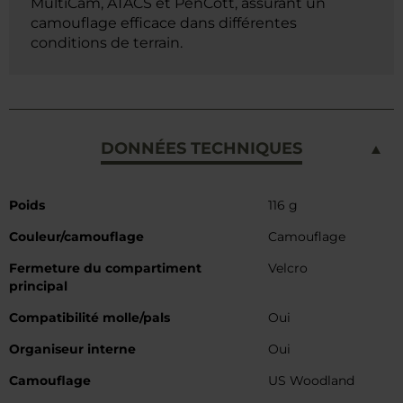
MultiCam, ATACS et PenCott, assurant un
camouflage efficace dans différentes
conditions de terrain.
DONNÉES TECHNIQUES
Caractéristiques
Poids
116 g
Couleur/camouflage
Camouflage
Fermeture du compartiment
Velcro
principal
Compatibilité molle/pals
Oui
Organiseur interne
Oui
Camouflage
US Woodland