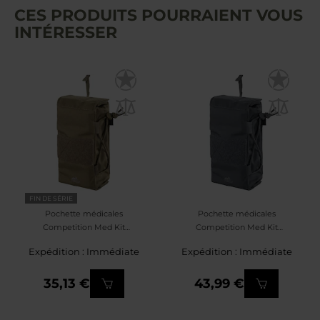
CES PRODUITS POURRAIENT VOUS
INTÉRESSER
FIN DE SÉRIE
Pochette médicales
Pochette médicales
Competition Med Kit
Competition Med Kit
Helikon-Tex - Adaptive
Helikon-Tex - Shadow
Expédition : Immédiate
Expédition : Immédiate
Green
Grey
35,13 €
43,99 €