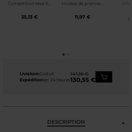
Competition Med Kit
trousse de premiers
EWT
Helikon-Tex - US
secours DIN 13164
Ou
6
Woodland
Vera
35,13 €
11,97 €
5
Livraison:
Gratuit
141,36 €
130,55 €
Expédition:
en 24 heures
DESCRIPTION