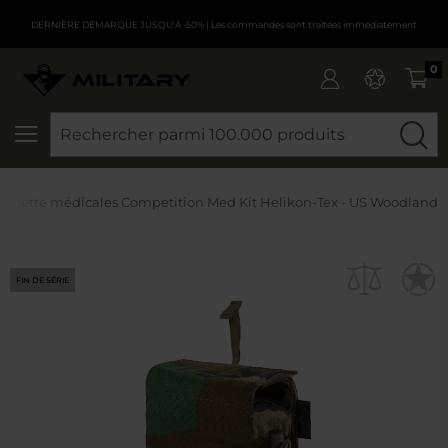
DERNIÈRE DÉMARQUE JUSQU'À -50%
| Les commandes sont traitées immédiatement
0
CHERCHER
ochette médicales Competition Med Kit Helikon-Tex - US Woodland
FIN DE SÉRIE