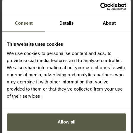
pendant plus de deux décennies, jusqu'à la fin de la première
décennie du XXIe siècle. Il se caractérise par de grandes
taches irrégulières dans des tons de vert, de brun, de beige
et de noir, offrant de bonnes propriétés de camouflage et de
Consent
Details
About
déformation, en particulier dans les zones boisées. Grâce à
son efficacité et à sa reconnaissance mondiale, il a connu de
nombreuses variantes qui ont trouvé leur place dans plus de
This website uses cookies
60 formations uniformes à travers le monde. Le motif a
We use cookies to personalise content and ads, to
également eu un impact considérable sur la culture
provide social media features and to analyse our traffic.
populaire, passant des applications militaires à la mode
We also share information about your use of our site with
quotidienne.
our social media, advertising and analytics partners who
may combine it with other information that you’ve
provided to them or that they’ve collected from your use
Informations sur le fabricant et sécurité
of their services.
Allow all