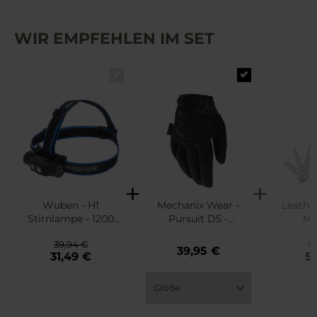
WIR EMPFEHLEN IM SET
Wuben - H1
Mechanix Wear -
Leathe
Stirnlampe - 1200
Pursuit D5 -
Mu
Lumen
Schnittschutzhandsc
39,94 €
5
huhe - Black
39,95 €
31,49 €
53