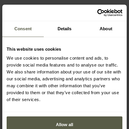
Zusatzmodi
Rotlicht / 10 Lumen / 30 h
Consent
Details
About
Weißlicht / 10 Lumen / 25 h
Rotes Blinklicht / 10 Lumen
This website uses cookies
We use cookies to personalise content and ads, to
provide social media features and to analyse our traffic.
We also share information about your use of our site with
LIEFERUMFANG
our social media, advertising and analytics partners who
may combine it with other information that you’ve
provided to them or that they’ve collected from your use
Stirnlampe Wuben H1
of their services.
18650-Akku mit 2600 mAh Kapazität
Zwei Ersatz-O-Ringe
USB-C-Ladekabel
Bedienungsanleitung
Allow all
Kopfband