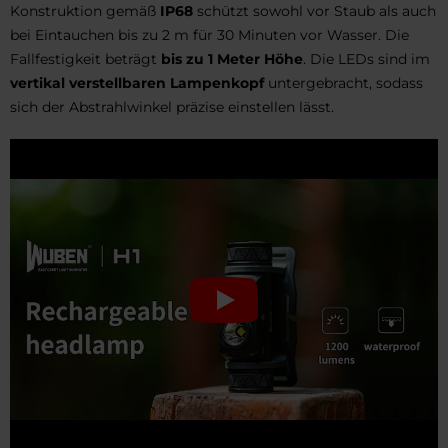
Konstruktion gemäß
IP68
schützt sowohl vor Staub als auch
bei Eintauchen bis zu 2 m für 30 Minuten vor Wasser. Die
Fallfestigkeit beträgt
bis zu 1 Meter Höhe
. Die LEDs sind im
vertikal verstellbaren Lampenkopf
untergebracht, sodass
sich der Abstrahlwinkel präzise einstellen lässt.