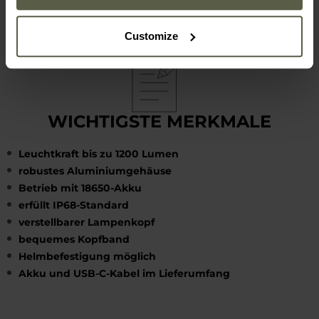
Vier Clips für die Helmmontage
Customize
WICHTIGSTE MERKMALE
Leuchtkraft bis zu 1200 Lumen
robustes Aluminiumgehäuse
Betrieb mit 18650-Akku
erfüllt IP68-Standard
verstellbarer Lampenkopf
bequemes Kopfband
Helmbefestigung möglich
Akku und USB-C-Kabel im Lieferumfang