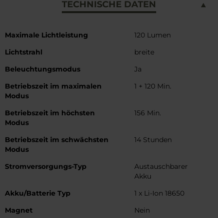
TECHNISCHE DATEN
Weitere
Maximale Lichtleistung
120 Lumen
Informationen
Lichtstrahl
breite
Beleuchtungsmodus
Ja
Betriebszeit im maximalen
1 + 120 Min.
Modus
Betriebszeit im höchsten
156 Min.
Modus
Betriebszeit im schwächsten
14 Stunden
Modus
Stromversorgungs-Typ
Austauschbarer
Akku
Akku/Batterie Typ
1 x Li-Ion 18650
Magnet
Nein