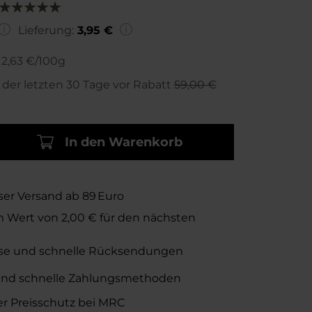
Bewertung:
100
100
% of
Lieferung:
3,95 €
2,63 €/100g
s der letzten 30 Tage vor Rabatt
59,00 €
In den Warenkorb
ser Versand ab 89 Euro
m Wert von
2,00 €
für den nächsten
se und schnelle Rücksendungen
und schnelle Zahlungsmethoden
er Preisschutz bei MRC