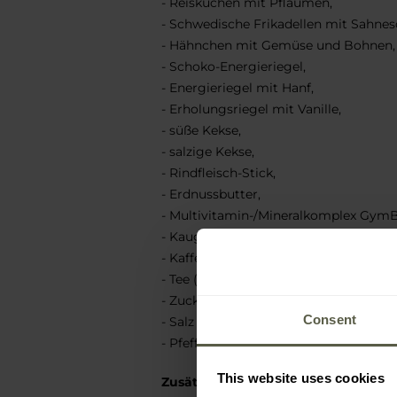
- Reiskuchen mit Pflaumen,
- Schwedische Frikadellen mit Sahnes
- Hähnchen mit Gemüse und Bohnen,
- Schoko-Energieriegel,
- Energieriegel mit Hanf,
- Erholungsriegel mit Vanille,
- süße Kekse,
- salzige Kekse,
- Rindfleisch-Stick,
- Erdnussbutter,
- Multivitamin-/Mineralkomplex GymB
- Kaugummi (4 Stk.),
- Kaffee (2 Stk.),
- Tee (2 Stk.),
- Zucker (3 Stck.),
Consent
- Salz (2 Stck.),
- Pfeffer (2 Stck.),
This website uses cookies
Zusätzliches Zubehör: