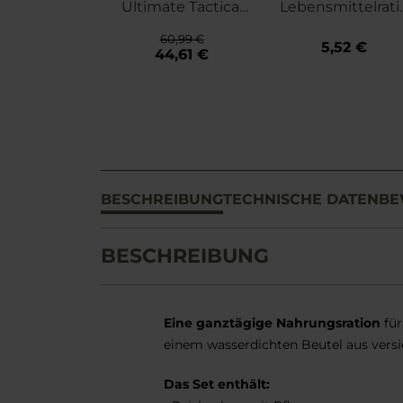
Ultimate Tactical
Lebensmittelrati
Ration Full-Day
nen 500 g
60,99 €
Menu V -
5,52 €
44,61 €
Lebensmittelratio
n
BESCHREIBUNG
TECHNISCHE DATEN
BE
BESCHREIBUNG
Eine ganztägige Nahrungsration
für
einem wasserdichten Beutel aus versie
Das Set enthält: