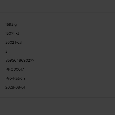
1693 g
15071 kJ
3602 kcal
3
8595648690277
PRO00017
Pro-Ration
2028-08-01