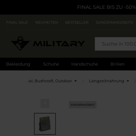
FINAL SALE BIS ZU -50%
FINAL SALE
NEUHEITEN
BESTSELLER
SONDERANGEBOTE
SEARCH
Bekleidung
Schuhe
Handschuhe
Brillen
ite
Survival, Bushcraft, Outdoor
Langzeitnahrung
SONDERANGEBOT