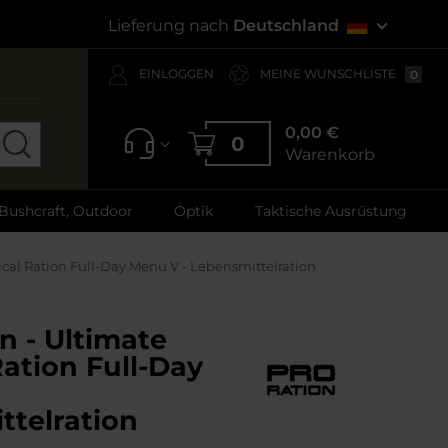
Lieferung nach
Deutschland
EINLOGGEN
MEINE WUNSCHLISTE
0
0,00 €
0
Warenkorb
 Bushcraft, Outdoor
Optik
Taktische Ausrüstung
tical Ration Full-Day Menu V - Lebensmittelration
n - Ultimate
Ration Full-Day
ttelration