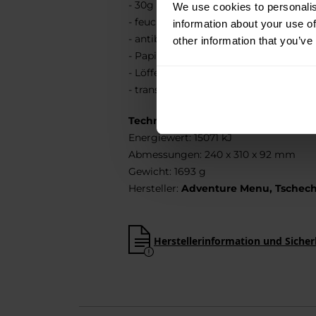
- 30g Selbsterhitzungsbeutel (3 Stk.),
We use cookies to personalis
- feuchte Tücher (2 St.),
information about your use of
- antibakterielle Tücher (2 Stck.),
other information that you’ve
- Papiertaschentücher,
- Löffel (3 Stck.),
- transparenter, wiederverschließbarer
Technische Daten
Energiewert: 15071 kJ
Abmessungen: 240 x 310 x 92 mm
Gewicht: 1693 g
Hersteller:
Adventure Menu, Tschech
Herstellerinformation und Sicher