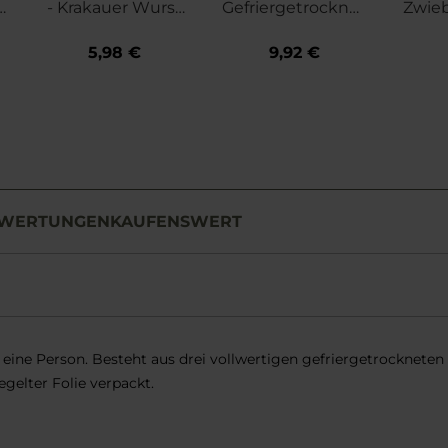
o
- Krakauer Wurst
Gefriergetrocknet
Zwieb
300 g
e Lebensmittel -
äte
Volleipulver 135
5,98 €
9,92 €
g/772 kcal
WERTUNGEN
KAUFENSWERT
 eine Person. Besteht aus drei vollwertigen gefriergetrockneten
gelter Folie verpackt.