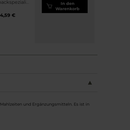
ackspezialit
In den
n 4 x 90 g
Warenkorb
4,59 €
 Mahlzeiten und Ergänzungsmitteln. Es ist in