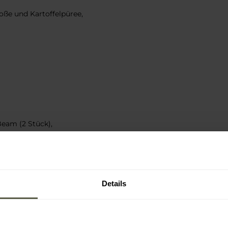
oße und Kartoffelpüree,
eam (2 Stück),
Details