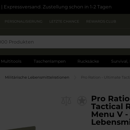
| Expressversand. Zustellung schon in 1-2 Tagen
PERSONALISIERUNG
LETZTE CHANCE
REWARDS CLUB
Multitools
Taschenlampen
Rucksäcke
Survival,
Militärische Lebensmittelrationen
Pro Ration - Ultimate Tac
Pro Ratio
Tactical 
Menu V -
Lebensmi