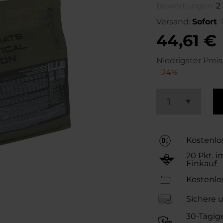
Bewertungen:
2
Versand:
Sofort
44,61 €
Niedrigster Prei
-24%
1
Kostenlo
20
Pkt. i
Einkauf
Kostenlo
Sichere 
30-Tägig