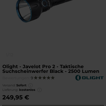
1/12
Olight - Javelot Pro 2 - Taktische
Suchscheinwerfer Black - 2500 Lumen
Bewertungen:
9
Bewertung:
100
100
% of
Versand:
Sofort
Lieferung:
kostenlos
249,95 €