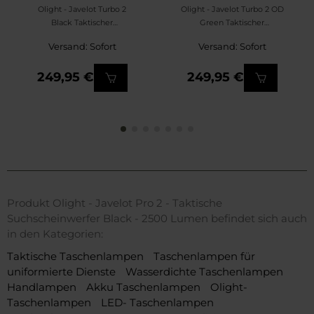
Olight - Javelot Turbo 2
Olight - Javelot Turbo 2 OD
Black Taktischer
Green Taktischer
Suchscheinwerfer - 1800
Suchscheinwerfer - 1800
Versand: Sofort
Versand: Sofort
Lumen
Lumen
249,95 €
249,95 €
Produkt Olight - Javelot Pro 2 - Taktische
Suchscheinwerfer Black - 2500 Lumen befindet sich auch
in den Kategorien:
Taktische Taschenlampen
Taschenlampen für
uniformierte Dienste
Wasserdichte Taschenlampen
Handlampen
Akku Taschenlampen
Olight-
Taschenlampen
LED- Taschenlampen