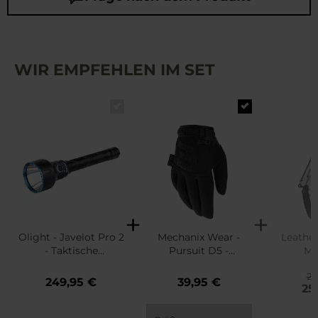
WIR EMPFEHLEN IM SET
Olight - Javelot Pro 2
Mechanix Wear -
Leathe
- Taktische
Pursuit D5 -
Mu
Suchscheinwerfer
Schnittschutzhandsc
29
Black - 2500 Lumen
huhe - Black
249,95 €
39,95 €
25