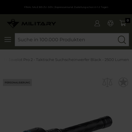
FINAL SALE BIS ZU -50%
| Expressversand. Zustellung schon in 1-2 Tagen
0
SEARCH
ght - Javelot Pro 2 - Taktische Suchscheinwerfer Black - 2500 Lumen
PERSONALISIERUNG