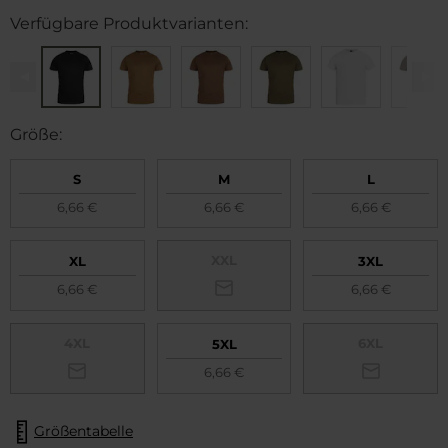
Verfügbare Produktvarianten:
Größe:
S
M
L
6,66 €
6,66 €
6,66 €
XXL
XL
3XL
6,66 €
6,66 €
4XL
6XL
5XL
6,66 €
Größentabelle