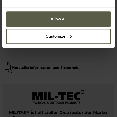
WICHTIGE MERKMALE
100% hochwertige gekämmte Baumwolle
Gewicht 145 g/m2
Allow all
lockerer Schnitt
weiches Bündchen
Customize
verstärkte Kanten
langlebige Farben
Herstellerinformation und Sicherheit
MILITARY ist offizieller Distributor der Marke