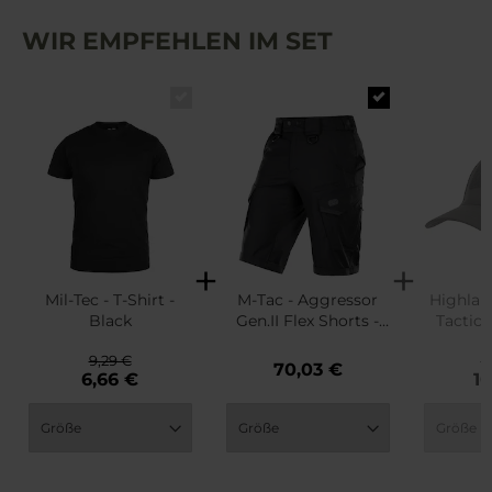
WIR EMPFEHLEN IM SET
Mil-Tec - T-Shirt -
M-Tac - Aggressor
Highlan
Black
Gen.II Flex Shorts -
Tactica
Black
9,29 €
1
70,03 €
6,66 €
10