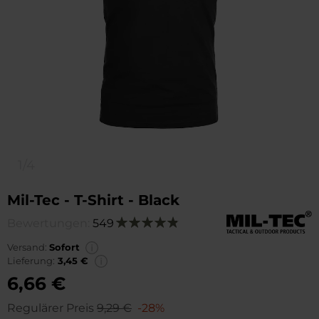
1/4
Mil-Tec - T-Shirt - Black
Bewertungen:
549
Bewertung:
98
100
% of
Versand:
Sofort
Lieferung:
3,45 €
6,66 €
Regulärer Preis
9,29 €
-28%