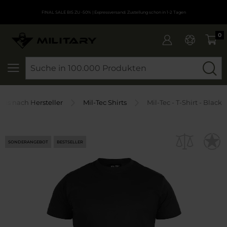
FINAL SALE BIS ZU -50%
| Expressversand. Zustellung schon in 1-2 Tagen
0
SEARCH
irts nach Hersteller
Mil-Tec Shirts
Mil-Tec - T-Shirt - Black
SONDERANGEBOT
BESTSELLER