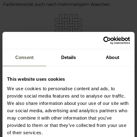
Farbintensität auch nach mehrmaligem Waschen.
VERSTÄRKTE KANTEN, WEICHES
BÜNDCHEN
Consent
Details
About
Die Kanten des T-Shirts sind mit einer
haltbaren, aber
sanften Naht
versehen, die ein Ausfransen des Stoffs
This website uses cookies
verhindert. Das weiche Bündchen am Hals schützt vor
We use cookies to personalise content and ads, to
Reibung und verhindert ein übermäßiges Dehnen des T-
provide social media features and to analyse our traffic.
Shirts. Der
lockere Schnitt
bietet volle Bewegungsfreiheit.
We also share information about your use of our site with
our social media, advertising and analytics partners who
may combine it with other information that you’ve
provided to them or that they’ve collected from your use
of their services.