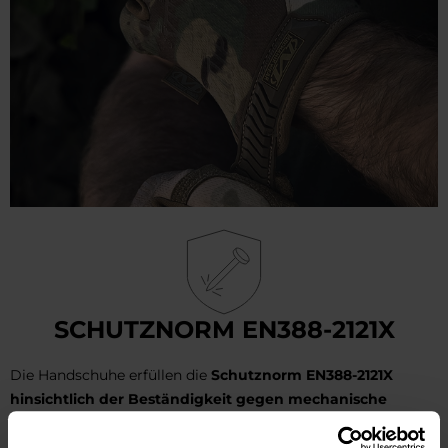
SCHUTZNORM EN388-2121X
Die Handschuhe erfüllen die
Schutznorm EN388-2121X
hinsichtlich der Beständigkeit gegen mechanische
Risiken
, was bedeutet: