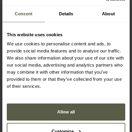
2: Abriebfestigkeit (Skala 0–4)
1: Schnittfestigkeit (Skala 0–5)
Consent
Details
About
2: Weiterreißfestigkeit (Skala 0–4)
1: Durchstichfestigkeit (Skala 0–4)
X: Schnittfestigkeit – TDM-Test (ISO 13997) (Skala A–F)
This website uses cookies
We use cookies to personalise content and ads, to
provide social media features and to analyse our traffic.
Die in der Norm EN388 angegebenen Skalen definieren das
We also share information about your use of our site with
Schutzniveau der Handschuhe: der Wert
0 bedeutet keinen
our social media, advertising and analytics partners who
Schutz
, während
die höchsten Werte (4, 5)
den maximalen
may combine it with other information that you’ve
Widerstandsgrad anzeigen.
provided to them or that they’ve collected from your use
Bei der Prüfung nach der TDM-Methode (ISO 13997) werden
of their services.
Buchstabenkennzeichnungen verwendet, wobei
A den
niedrigsten und F den höchsten Schutz darstellt.
Allow all
Die Kennzeichnung X
gibt an, dass der betreffende
Parameter nicht geprüft wurde oder nicht anwendbar ist.
Customize