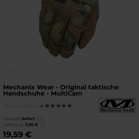
1/11
Mechanix Wear - Original taktische
Handschuhe - MultiCam
Bewertungen:
4
Bewertung:
100
100
% of
Versand:
Sofort
Lieferung:
3,95 €
19,59 €