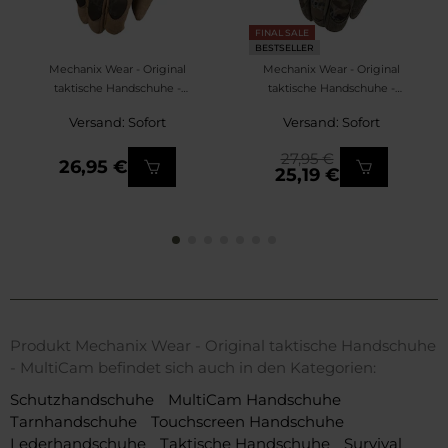
FINAL SALE
BESTSELLER
Mechanix Wear - Original
Mechanix Wear - Original
taktische Handschuhe -
taktische Handschuhe -
Woodland New
wz.93 Pantera PL
Versand: Sofort
Versand: Sofort
Woodland
27,95 €
26,95 €
25,19 €
Produkt Mechanix Wear - Original taktische Handschuhe
- MultiCam befindet sich auch in den Kategorien:
Schutzhandschuhe
MultiCam Handschuhe
Tarnhandschuhe
Touchscreen Handschuhe
Lederhandschuhe
Taktische Handschuhe
Survival