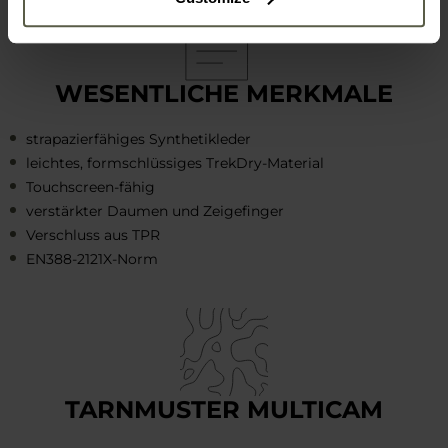
WESENTLICHE MERKMALE
strapazierfähiges Synthetikleder
leichtes, formschlüssiges TrekDry-Material
Touchscreen-fähig
verstärkter Daumen und Zeigefinger
Verschluss aus TPR
EN388-2121X-Norm
TARNMUSTER MULTICAM