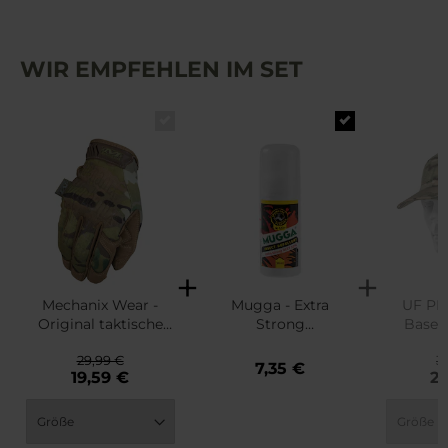
WIR EMPFEHLEN IM SET
Mechanix Wear -
Mugga - Extra
UF PRO
Original taktische
Strong
Base 
Handschuhe -
Insektenschutz Roll-
Baseb
29,99 €
3
MultiCam
on 50% DEET - 50 ml
Mu
7,35 €
19,59 €
29