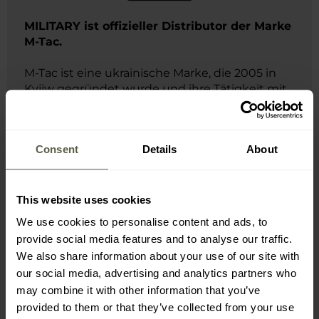
​MILITARY ist offizieller Distributor der Marke
M-Tac.
M-Tac ist eine ukrainische Marke, die 2005 in
Kyjiw gegründet wurde und ihre Tätigkeit mit
der Produktion von Airsoft-Zubehör begann.
Als Reaktion auf die dynamischen
Veränderungen im Land erweiterte das
Consent
Details
About
Unternehmen sein Sortiment schnell um
Bekleidung und taktische Ausrüstung. Die
Produkte von M-Tac werden für den Einsatz
unter anspruchsvollsten Bedingungen
This website uses cookies
entwickelt – sie wurden unter anderem in der
We use cookies to personalise content and ads, to
Arktis, auf Schlachtfeldern sowie bei extremen
provide social media features and to analyse our traffic.
Survival-Expeditionen erprobt. Im
We also share information about your use of our site with
Produktionsprozess werden hochwertige
our social media, advertising and analytics partners who
Materialien renommierter Lieferanten wie
may combine it with other information that you’ve
Polartec®, MultiCam Pattern® oder Cordura®
provided to them or that they’ve collected from your use
verwendet. Die Marke genießt großes Ansehen