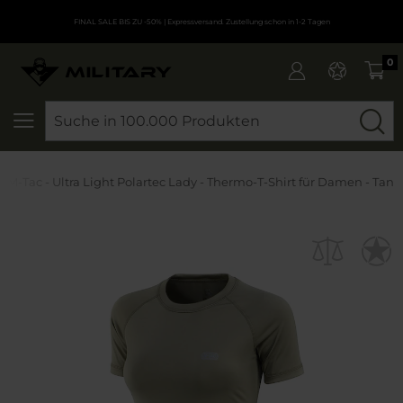
FINAL SALE BIS ZU -50%
| Expressversand. Zustellung schon in 1-2 Tagen
0
SEARCH
M-Tac - Ultra Light Polartec Lady - Thermo-T-Shirt für Damen - Tan