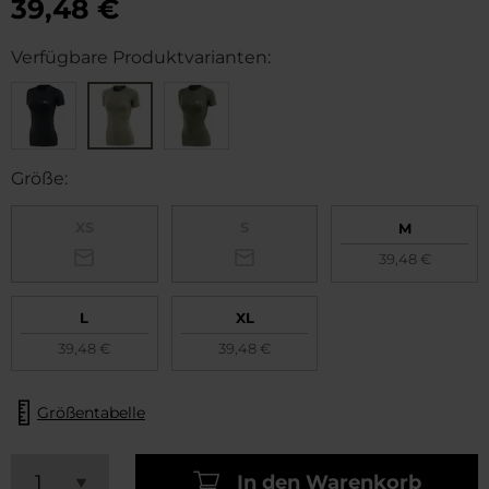
39,48 €
Verfügbare Produktvarianten:
Größe:
XS
S
M
39,48 €
L
XL
39,48 €
39,48 €
Größentabelle
In den Warenkorb