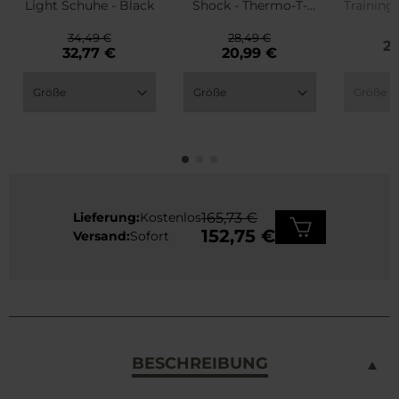
Light Schuhe - Black
Shock - Thermo-T-
Training
Shirt - Black
34,49 €
28,49 €
25
32,77 €
20,99 €
Lieferung:
Kostenlos
165,73 €
152,75 €
Versand:
Sofort
BESCHREIBUNG