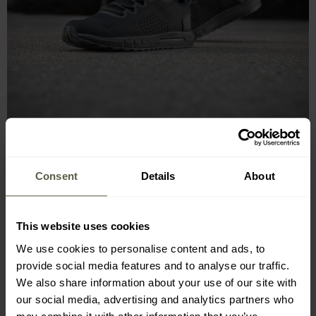
Consent
Details
About
This website uses cookies
We use cookies to personalise content and ads, to
EVA-SCHAUMSOHLE, GUMMIERTE
provide social media features and to analyse our traffic.
VERSTÄRKUNGEN, PROFIL
We also share information about your use of our site with
our social media, advertising and analytics partners who
Die Sohle aus
verschleißfestem EVA-Schaum
und die