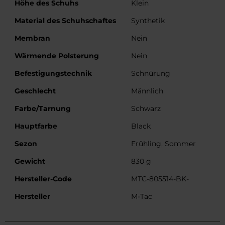
Weitere
Höhe des Schuhs
Klein
Informationen
Material des Schuhschaftes
Synthetik
Membran
Nein
Wärmende Polsterung
Nein
Befestigungstechnik
Schnürung
Geschlecht
Männlich
Farbe/Tarnung
Schwarz
Hauptfarbe
Black
Sezon
Frühling, Sommer
Gewicht
830 g
Hersteller-Code
MTC-805514-BK-
Hersteller
M-Tac