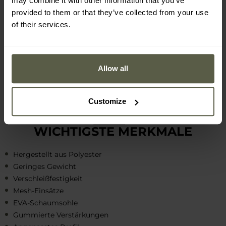
may combine it with other information that you’ve
gummierten Verstärkungen
gewährleisten die Haltbarkeit
provided to them or that they’ve collected from your use
der Schuhe sowie den Schutz des Fußes vor Stößen.
of their services.
Das für den Stadtgebrauch angepasste Profil garantiert
maximale Haftung sowohl beim Gehen als auch beim
Laufen.
Allow all
Customize
WICHTIGSTE MERKMALE
Hergestellt aus Polyester
Geringes Gewicht
Verschleißfestigkeit
Mesh-Einsätze
EVA-Schaumsohle
Gummierte Verstärkungen