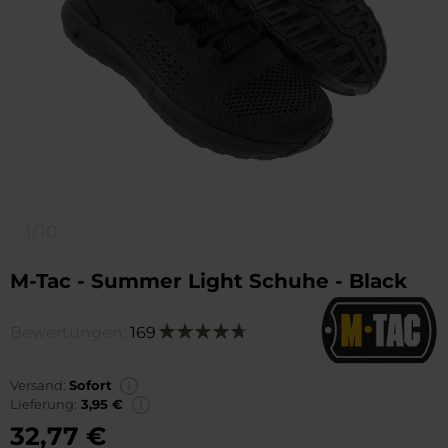
1/10
M-Tac - Summer Light Schuhe - Black
Bewertungen:
169
Bewertung:
96
100
% of
Versand:
Sofort
Lieferung:
3,95 €
32,77 €