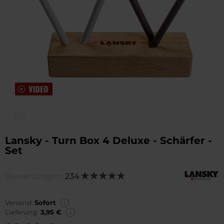
2/5
Lansky - Turn Box 4 Deluxe - Schärfer -
Set
Bewertungen:
234
Bewertung:
98
100
% of
Versand:
Sofort
Lieferung:
3,95 €