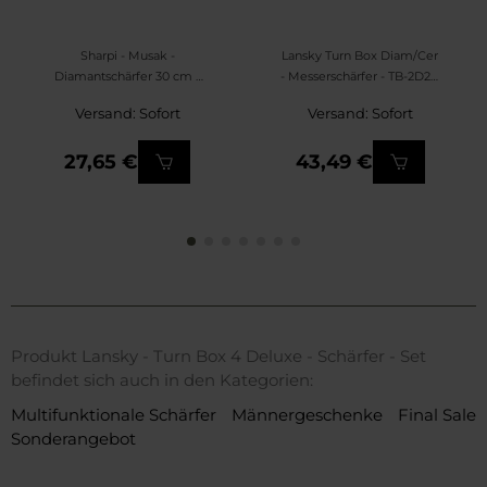
Sharpi - Musak -
Lansky Turn Box Diam/Cer
Diamantschärfer 30 cm -
- Messerschärfer - TB-2D2C
600
- Set
Versand: Sofort
Versand: Sofort
27,65 €
43,49 €
Produkt Lansky - Turn Box 4 Deluxe - Schärfer - Set
befindet sich auch in den Kategorien:
Multifunktionale Schärfer
Männergeschenke
Final Sale
Sonderangebot