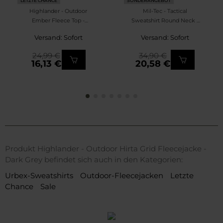
LETZTE CHANCE
SONDERANGEBOT
Highlander - Outdoor
Mil-Tec - Tactical
Ember Fleece Top -
Sweatshirt Round Neck -
Fleecejacke - Dark Grey
Sweatshirt - Ranger Green
Versand: Sofort
Versand: Sofort
24,99 €
34,90 €
16,13 €
20,58 €
Produkt Highlander - Outdoor Hirta Grid Fleecejacke -
Dark Grey befindet sich auch in den Kategorien:
Urbex-Sweatshirts
Outdoor-Fleecejacken
Letzte
Chance
Sale