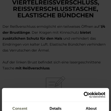
VIERTELREISSVERSCHLUSS, R
EISSVERSCHLUSSTASCHE, EL
ASTISCHE BÜNDCHEN
Der Reißverschluss ermöglicht ein teilweises Öffnen auf
1/4
der Brustlänge
. Der Kragen mit Kinnschutz
bietet
zusätzlichen Schutz für den Hals
und verhindert das
Eindringen von kalter Luft. Elastische Bündchen verhindern
das Verrutschen der Ärmel.
Auf der linken Brust befindet sich eine lasergeschnittene
Tasche
mit Reißverschluss
.
WICHTIGSTE MERKMALE
Consent
Details
About