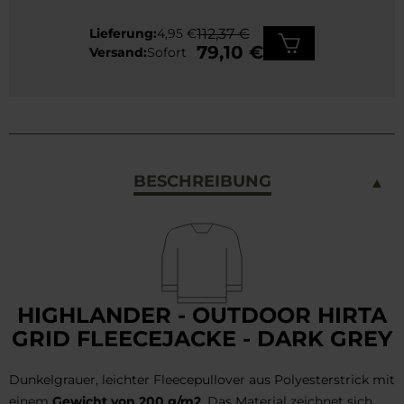
Lieferung:
4,95 €
112,37 €
79,10 €
Versand:
Sofort
BESCHREIBUNG
HIGHLANDER - OUTDOOR HIRTA
GRID FLEECEJACKE - DARK GREY
Dunkelgrauer, leichter Fleecepullover aus Polyesterstrick mit
einem
Gewicht von 200 g/m2
. Das Material zeichnet sich