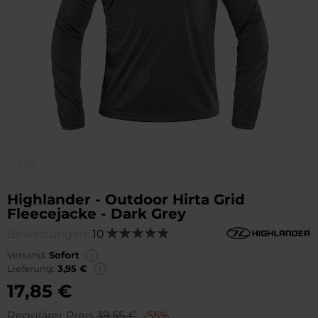
1/6
Highlander - Outdoor Hirta Grid
Fleecejacke - Dark Grey
Bewertungen:
10
Bewertung:
98
100
% of
Versand:
Sofort
Lieferung:
3,95 €
17,85 €
Regulärer Preis
39,55 €
-55%