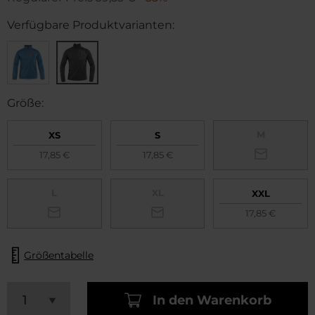
Verfügbare Produktvarianten:
Größe:
M
XS
S
17,85 €
17,85 €
L
XL
XXL
17,85 €
Größentabelle
In den Warenkorb