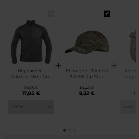
Highlander -
Pentagon - Tactical
Mecha
Outdoor Hirta Grid
2.0 BB Rip-Stop
Origina
Fleecejacke - Dark
Basecap -
Hand
39,55 €
10,49 €
2
Grey
PentaCamo
Mu
17,85 €
9,32 €
19