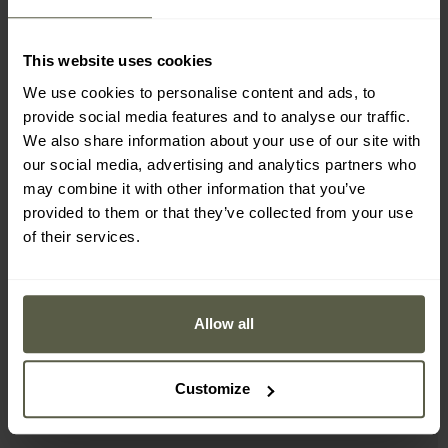
aus Polyesterstrick gefertigt
Gewicht 200 g/m2
Konstruktion mit verstärkten Nähten
This website uses cookies
Mesh unter den Armen für Belüftung
We use cookies to personalise content and ads, to
Viertelreißverschluss
provide social media features and to analyse our traffic.
Reißverschlusstasche
We also share information about your use of our site with
elastische Bündchen
our social media, advertising and analytics partners who
may combine it with other information that you’ve
provided to them or that they’ve collected from your use
of their services.
Herstellerinformation und Sicherheit
Allow all
Customize
MILITARY ist Exklusivdistributor der Marke
Highlander.