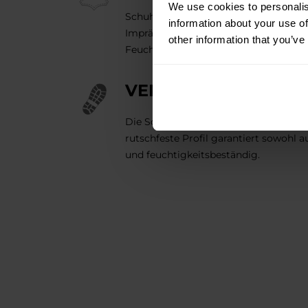
We use cookies to personalis
Schuhe aus
100 % hochwertigem Na
information about your use of
Imprägnierung auszeichnet. Die Innen
other information that you’ve
Feuchtigkeitstransport unterstützt.
VERSTÄRKTE SOHLE
Die Sohlen sind
mit Metallnieten ver
rutschfeste Profil garantiert sowohl 
und feuchtigkeitsbeständig.