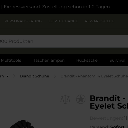
| Expressversand. Zustellung schon in 1-2 Tagen
PERSONALISIERUNG
LETZTE CHANCE
REWARDS CLUB
Multitools
Taschenlampen
Rucksäcke
Survival,
rn
Brandit Schuhe
Brandit - Phantom 14 Eyelet Schuhe
Brandit 
Eyelet Sc
Bewertungen:
11
Versand:
Sofort