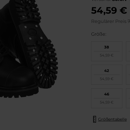
54,59 €
Regulärer Preis
7
Größe:
38
54,59 €
42
54,59 €
46
54,59 €
Größentabelle