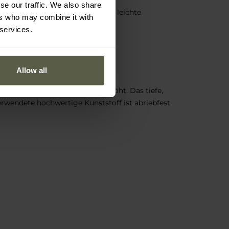
se our traffic. We also share
echanische Beschädigungen und leichte
ers who may combine it with
Tragekomfort erhöht und den
 services.
Allow all
eit und Lebensdauer deutlich erhöht. Das tiefe,
erwendete hochwertige Kunststoff ist abriebfest