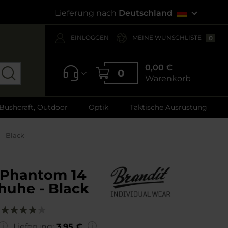
Lieferung nach
Deutschland
EINLOGGEN
MEINE WUNSCHLISTE
0
0,00 €
0
Warenkorb
 Bushcraft, Outdoor
Optik
Taktische Ausrüstung
 - Black
- Phantom 14
huhe - Black
Bewertung:
80
100
% of
Lieferung:
3,95 €