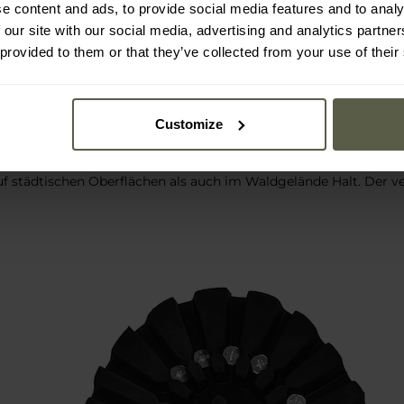
e content and ads, to provide social media features and to analy
turnarbenleder
, das sich durch Widerstandsfähigkeit gegen m
 our site with our social media, advertising and analytics partn
seite ist mit einem weichen Textilfutter ausgestattet, das den 
 provided to them or that they’ve collected from your use of their
Customize
stärkt und zusätzlich verklebt und vernäht
, was ihre Haltbark
auf städtischen Oberflächen als auch im Waldgelände Halt. Der v