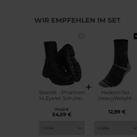
WIR EMPFEHLEN IM SET
Brandit - Phantom
Helikon-Tex -
14 Eyelet Schuhe -
HeavyWeight -
Black
Wintersocken -
74,22 €
Black
12,99 €
54,59 €