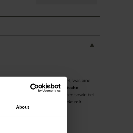
ist mit
14 Paar Ösen
ausgestattet, was eine
tzen. Die Inspiration durch
klassische
ebrauch in der Stadt, bei Konzerten sowie bei
n dafür, dass das Schuhwerk perfekt mit
About