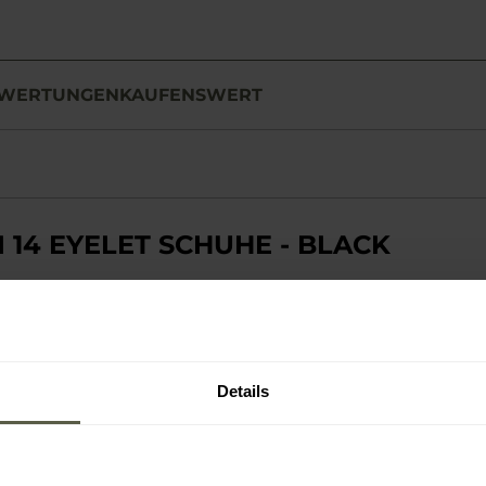
WERTUNGEN
KAUFENSWERT
 14 EYELET SCHUHE - BLACK
igem schwarzem Glattleder
. Der bis zur Wade reichende Schaft 
 Knöchels gewährleistet und hilft, ihn vor Verletzungen zu schü
 das Modell hervorragend als robuste Schuhe für den täglichen G
fahren
eignet. Der raue Stil und die robuste Konstruktion sorge
Details
iert.
 NARBENLEDER