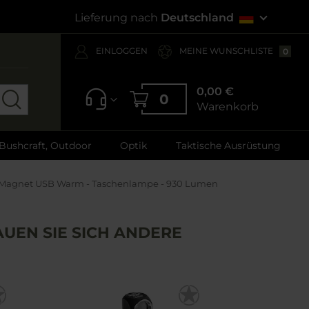
Lieferung nach
Deutschland
EINLOGGEN
MEINE WUNSCHLISTE
0
0,00 €
0
Warenkorb
 Bushcraft, Outdoor
Optik
Taktische Ausrüstung
o Magnet USB Warm - Taschenlampe - 930 Lumen
UEN SIE SICH ANDERE