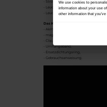
- Stroboskop 10 Hz,
We use cookies to personalis
- Leuchtfeuer stark 1 Hz,
information about your use of
- Leuchtfeuer schwach 1 Hz.
other information that you’ve
Das Kit enthält:
- Akmulator 18350 Li-Ion 900 mAh,
- magnetisches USB-Ladegerät,
- Clip,
- Umhängeband,
- Ersatzdichtungsring,
- Gebrauchsanweisung.