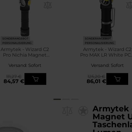
SONDERANGEBOT
SONDERANGEBOT
PERSONALISIERUNG
PERSONALISIERUNG
Armytek - Wizard C2
Armytek - Wizard C2
Pro Nichia Magnet
Pro MAX LR White PC
USB Yellow PCB Stirn-
Stirn- und
Versand: Sofort
Versand: Sofort
und
Winkeltaschenlampe 
Winkeltaschenlampe -
4150 Lumen
111,27 €
125,20 €
1600 Lumen
84,57 €
86,01 €
Armytek 
Magnet 
Taschenl