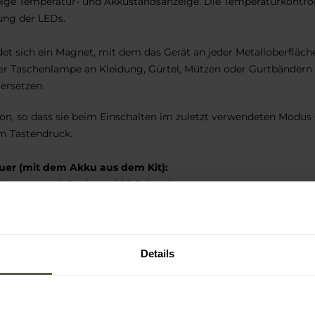
ige Temperatur- und Akkustandsanzeige. Die Temperaturkontroll
ung der LEDs.
det sich ein Magnet, mit dem das Gerät an jeder Metalloberfläc
er Taschenlampe an Kleidung, Gürtel, Mützen oder Gurtbändern
ersetzen.
ion, so dass sie beim Einschalten im zuletzt verwendeten Modus
m Tastendruck.
uer (mit dem Akku aus dem Kit):
25 Lumen nach 2 min und 20 Sekunden,
Details