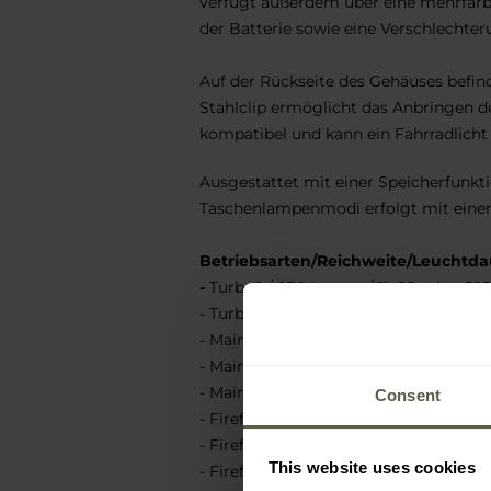
verfügt außerdem über eine mehrfarb
der Batterie sowie eine Verschlechter
Auf der Rückseite des Gehäuses befin
Stahlclip ermöglicht das Anbringen d
kompatibel und kann ein Fahrradlicht 
Ausgestattet mit einer Speicherfunkt
Taschenlampenmodi erfolgt mit eine
Betriebsarten/Reichweite/Leuchtda
-
Turbo2 / 930 Lumen / 1h 25 min - 3
- Turbo1 / 325 Lumen / 1 Std. 35 Min,
- Main3 / 195 Lumen / 2 Std. 35 Min,
- Main2 / 83 Lumen / 6 Std. 30 Min,
- Main1 / 37 Lumen / 15 Std,
Consent
- Firefy3 / 7 Lumen / 2,2 Tage,
- Firefly2 / 2,3 Lumen / 5 Tage,
This website uses cookies
- Firefly1 / 0,14 Lumen / 40 Tage,