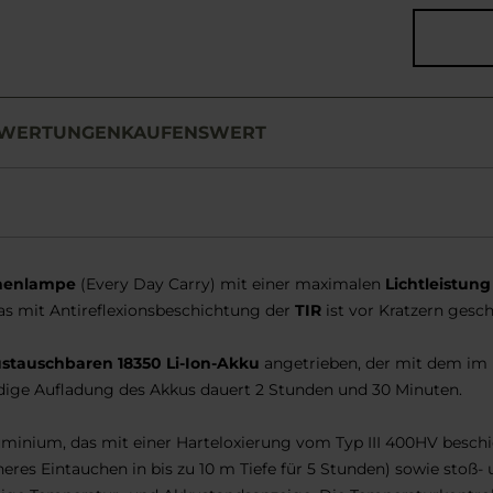
WERTUNGEN
KAUFENSWERT
henlampe
(Every Day Carry) mit einer maximalen
Lichtleistung
las mit Antireflexionsbeschichtung der
TIR
ist vor Kratzern gesch
stauschbaren
18350 Li-Ion-Akku
angetrieben, der mit dem im
dige Aufladung des Akkus dauert 2 Stunden und 30 Minuten.
inium, das mit einer Harteloxierung vom Typ III 400HV beschic
heres Eintauchen in bis zu 10 m Tiefe für 5 Stunden) sowie stoß- 