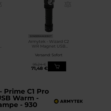
SONDERA
SONDERANGEBOT
PERSONA
Armytek - Wizard C2
Armyte
B
WR Magnet USB
Magne
White PCB - Stirn- und
S
Versand: Sofort
Ver
-
Winkeltaschenlampe -
Winkel
1100 Lumen
11
95,24 €
85,9
71,48 €
62,0
- Prime C1 Pro
USB Warm -
ampe - 930