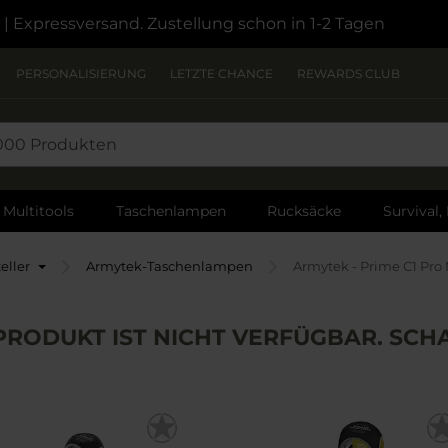
| Expressversand. Zustellung schon in 1-2 Tagen
PERSONALISIERUNG
LETZTE CHANCE
REWARDS CLUB
Multitools
Taschenlampen
Rucksäcke
Survival,
eller
Armytek-Taschenlampen
Armytek - Prime C1 Pr
RODUKT IST NICHT VERFÜGBAR. SCHA