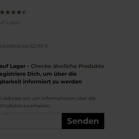
Bewertung:
90
100
% of
uf Lager
stellerpreis
62,99 €
auf Lager -
Checke ähnliche Produkte
egistriere Dich, um über die
gbarkeit informiert zu werden
-Adresse ein, um Informationen über die
 Produkte zu erhalten.
tragen
Senden