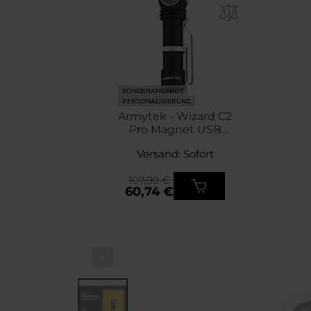
SONDERANGEBOT
PERSONALISIERUNG
Armytek - Wizard C2
Pro Magnet USB
Warm 3w1 -
Versand: Sofort
Taschenlampe - 2330
Lumen
107,99 €
60,74 €