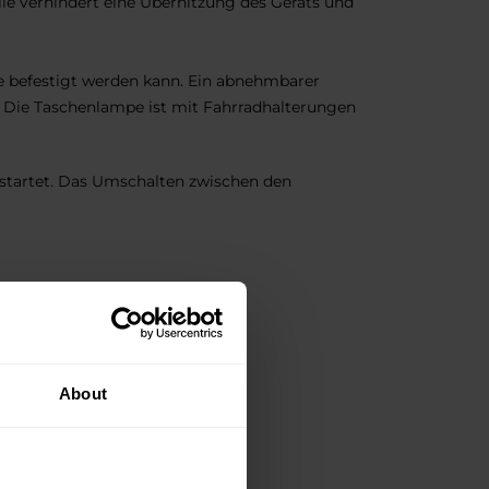
e verhindert eine Überhitzung des Geräts und
he befestigt werden kann. Ein abnehmbarer
. Die Taschenlampe ist mit Fahrradhalterungen
 startet. Das Umschalten zwischen den
About