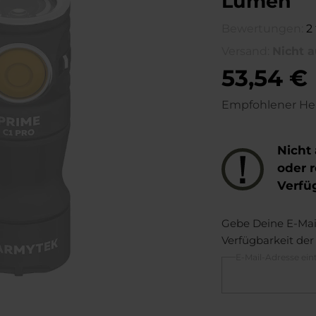
Lumen
Bewertungen:
2
Versand:
Nicht a
53,54 €
Empfohlener Her
Nicht 
oder r
Verfü
Gebe Deine E-Mail
Verfügbarkeit der
E-Mail-Adresse ein