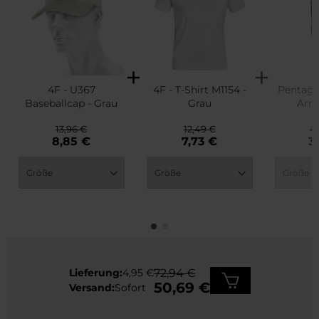
4F - U367
4F - T-Shirt M1154 -
Pentago
Baseballcap - Grau
Grau
Arm
Wo
13,96 €
12,49 €
4
8,85 €
7,73 €
3
Lieferung:
4,95 €
72,94 €
50,69 €
Versand:
Sofort