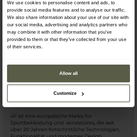
We use cookies to personalise content and ads, to
gebogener Schirm
provide social media features and to analyse our traffic.
Herstellerlogo auf der Vorderseite
We also share information about your use of our site with
our social media, advertising and analytics partners who
may combine it with other information that you’ve
Herstellerinformation und Sicherheit
provided to them or that they’ve collected from your use
of their services.
Allow all
Customize
MILITARY ist Premium-Händler der Marke
4F.
4F ist eine europäische Marke für
Sportbekleidung und -accessoires, die seit
über 20 Jahren fortschrittliche Technologien,
Funktionalität und modernes Design