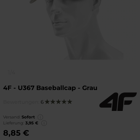
1/4
4F - U367 Baseballcap - Grau
Bewertungen:
6
Bewertung:
100
100
% of
Versand:
Sofort
Lieferung:
3,95 €
8,85 €