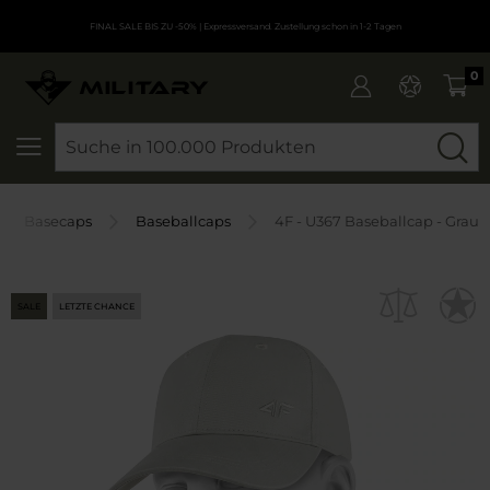
FINAL SALE BIS ZU -50%
| Expressversand. Zustellung schon in 1-2 Tagen
0
SEARCH
Basecaps
Baseballcaps
4F - U367 Baseballcap - Grau
SALE
LETZTE CHANCE