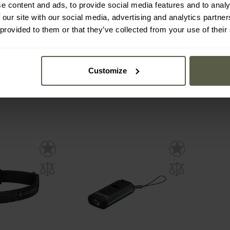
e content and ads, to provide social media features and to analy
C4R - Lampe -
Ledlenser - Kidbeam4 -
Ledle
 our site with our social media, advertising and analytics partn
00 Lumen
Taschenlampe - Violett
Tasc
 provided to them or that they’ve collected from your use of their
:
Sofort
Versand:
Sofort
15,22 €
15,
21,49 €
21
Customize