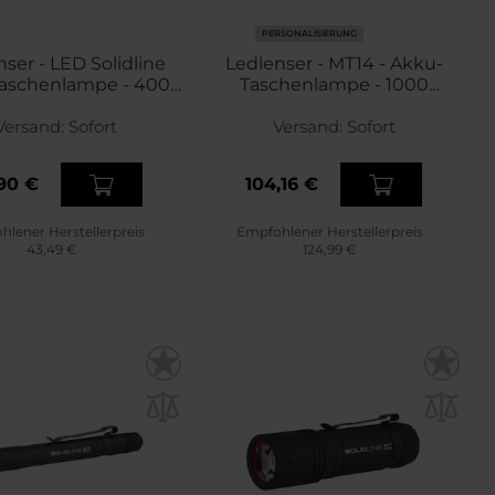
PERSONALISIERUNG
ser - LED Solidline
Ledlenser - MT14 - Akku-
Taschenlampe - 400
Taschenlampe - 1000
Lumen
Lumen
Versand:
Sofort
Versand:
Sofort
90 €
104,16 €
lener Herstellerpreis
Empfohlener Herstellerpreis
43,49 €
124,99 €