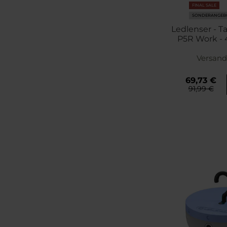
FINAL SALE
SONDERANGEB
Ledlenser - 
P5R Work -
Versand
69,73 €
91,99 €