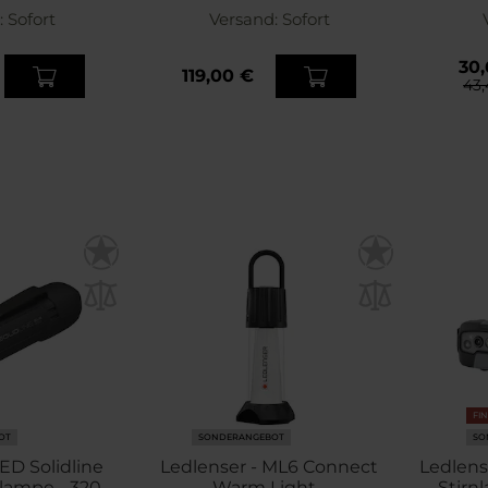
:
Sofort
Versand:
Sofort
30,
119,00 €
43,
FI
OT
SONDERANGEBOT
SO
ED Solidline
Ledlenser - ML6 Connect
Ledlens
lampe - 320
Warm Light -
- Stir