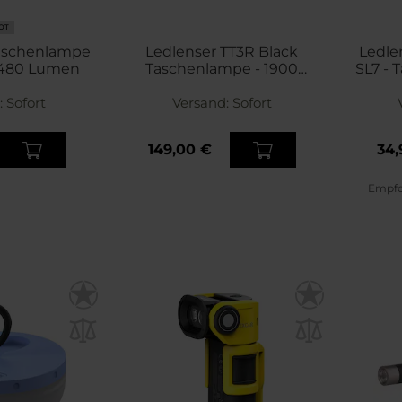
OT
Taschenlampe
Ledlenser TT3R Black
Ledlen
 480 Lumen
Taschenlampe - 1900
SL7 - 
Lumen
:
Sofort
Versand:
Sofort
149,00 €
34,
Empfoh