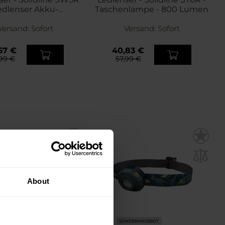
edlenser Akku-
Taschenlampe - 800 Lumen
leuchte - 800 Lumen
Versand:
Sofort
Versand:
Sofort
67 €
40,83 €
99 €
57,99 €
About
NDERANGEBOT
SONDERANGEBOT