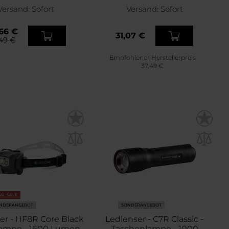
Versand:
Sofort
Versand:
Sofort
66 €
31,07 €
49 €
Empfohlener Herstellerpreis
37,49 €
NAL SALE
NDERANGEBOT
SONDERANGEBOT
er - HF8R Core Black
Ledlenser - C7R Classic -
nlampe - 1600 Lumen
Taschenlampe - 1000