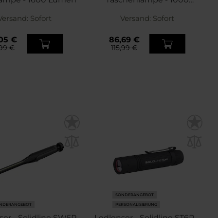
Lumen
Versand:
Sofort
Versand:
Sofort
05 €
86,69 €
,99 €
115,99 €
SONDERANGEBOT
NDERANGEBOT
PERSONALISIERUNG
ser - Solidline SW5R
Ledlenser - Solidline ST6R -