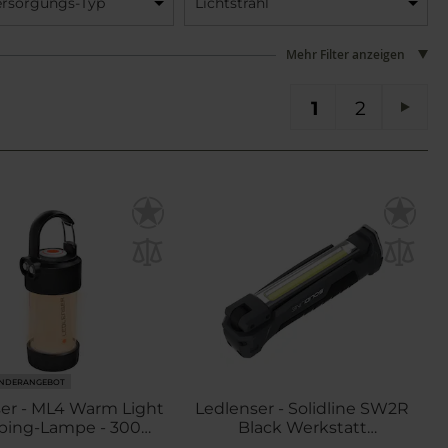
rsorgungs-Typ
Lichtstrahl
Mehr Filter anzeigen
Sie lesen gerade die Seite
Seite
SEI
1
2
Seit
Weit
NDERANGEBOT
er - ML4 Warm Light
Ledlenser - Solidline SW2R
ing-Lampe - 300
Black Werkstatt
Lumen
Taschenlampe - 550 Lumen