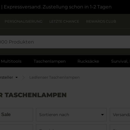
| Expressversand. Zustellung schon in 1-2 Tagen
PERSONALISIERUNG
LETZTE CHANCE
REWARDS CLUB
Multitools
Taschenlampen
Rucksäcke
Survival,
steller
Ledlenser Taschenlampen
R TASCHENLAMPEN
 Sale
Sortieren nach
Versandz