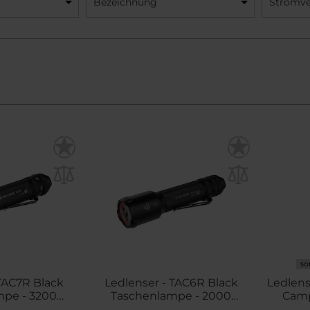
Bezeichnung
Stromve
SO
TAC7R Black
Ledlenser - TAC6R Black
Ledlens
mpe - 3200
Taschenlampe - 2000
Camp
men
Lumen