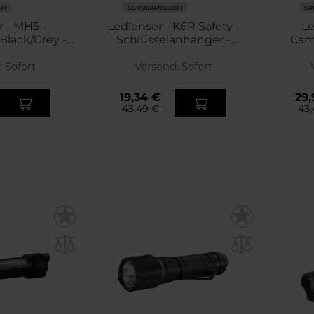
OT
SONDERANGEBOT
SO
 - MH5 -
Ledlenser - K6R Safety -
Le
Black/Grey -
Schlüsselanhänger -
Cam
Lumen
Taschenlampe - 400 lm -
:
Sofort
Versand:
Gray
Sofort
19,34 €
29,
43,49 €
43,