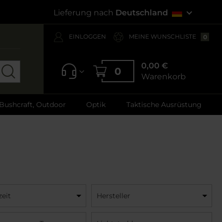
Lieferung nach
Deutschland
EINLOGGEN
MEINE WUNSCHLISTE
0
0,00 €
0
Warenkorb
 Bushcraft, Outdoor
Optik
Taktische Ausrüstung
eit
Hersteller