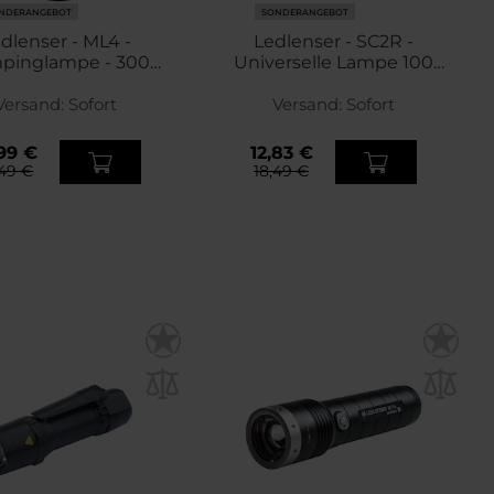
NDERANGEBOT
SONDERANGEBOT
dlenser - ML4 -
Ledlenser - SC2R -
pinglampe - 300
Universelle Lampe 100
Lumen
Lumen - Black
Versand:
Sofort
Versand:
Sofort
99 €
12,83 €
49 €
18,49 €