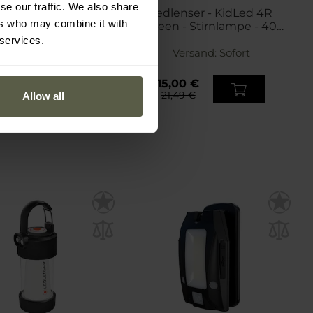
se our traffic. We also share
nser - Kidbeam4 -
Ledlenser - KidLed 4R
ers who may combine it with
henlampe - Green
Green - Stirnlampe - 40
Lumen
 services.
Versand:
Sofort
Versand:
Sofort
01 €
15,00 €
,49 €
21,49 €
Allow all