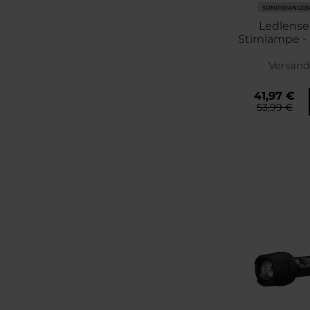
SONDERANGEB
Ledlenser
Stirnlampe - 
400 
Versand
41,97 €
53,99 €