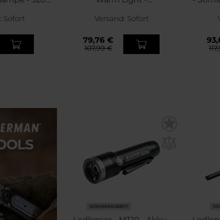
men
Campinglampe - 750
:
Sofort
Versand:
Lumen
Sofort
79,76 €
93,
107,99 €
117
SONDERANGEBOT
SO
Ledlenser - MT10 - Akku-
Ledlen