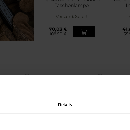
Taschenlampe
L
Arbeits
Versand:
Sofort
70,03 €
41,
108,99 €
55,
Details
OT
SONDERANGEBOT
SO