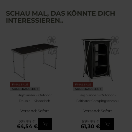
SCHAU MAL, DAS KÖNNTE DICH
INTERESSIEREN..
FINAL SALE
FINAL SALE
SONDERANGEBOT
SONDERANGEBOT
Highlander - Outdoor
Highlander - Outdoor -
Double - Klapptisch
Faltbarer Campingschrank
Versand: Sofort
Versand: Sofort
89,99 €
109,99 €
64,54 €
61,30 €