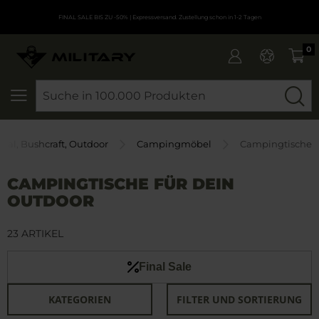
FINAL SALE BIS ZU -50%
| Expressversand. Zustellung schon in 1-2 Tagen
0
SEARCH
ival, Bushcraft, Outdoor
Campingmöbel
Campingtische
CAMPINGTISCHE FÜR DEIN
OUTDOOR
23 ARTIKEL
Final Sale
KATEGORIEN
FILTER UND SORTIERUNG