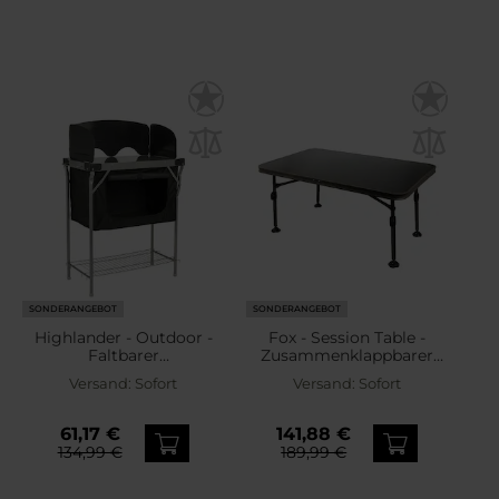
SONDERANGEBOT
SONDERANGEBOT
Highlander - Outdoor -
Fox - Session Table -
Faltbarer
Zusammenklappbarer
Campingschrank unter
Tisch XXL
Versand:
Sofort
Versand:
Sofort
dem Kocher
61,17 €
141,88 €
134,99 €
189,99 €