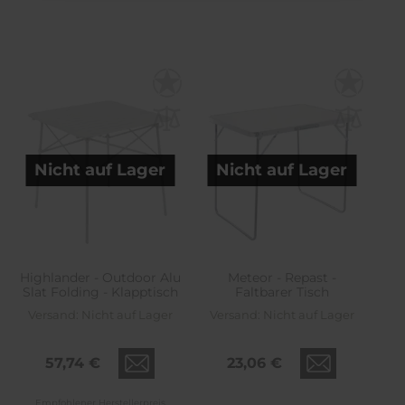
Nicht auf Lager
Nicht auf Lager
Highlander - Outdoor Alu
Meteor - Repast -
Slat Folding - Klapptisch
Faltbarer Tisch
Versand:
Nicht auf Lager
Versand:
Nicht auf Lager
57,74 €
23,06 €
Empfohlener Herstellerpreis