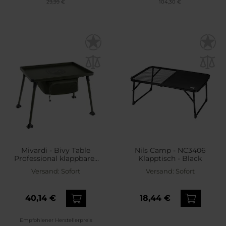
29,99 €
104,30 €
Mivardi - Bivy Table
Nils Camp - NC3406
Professional klappbarer
Klapptisch - Black
Tisch XL - Olive
Versand:
Sofort
Versand:
Sofort
40,14 €
18,44 €
Empfohlener Herstellerpreis