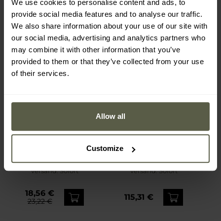
We use cookies to personalise content and ads, to
23,22 €
provide social media features and to analyse our traffic.
We also share information about your use of our site with
our social media, advertising and analytics partners who
may combine it with other information that you’ve
provided to them or that they’ve collected from your use
of their services.
Allow all
FINAL SALE
LETZTE CHANCE
LETZTE CHANCE
Customize
Bushmen - Fastfold
Wosport - Touristentisch
Backofengitter - Größe L
mit Transporttasche -
Coyote Brown
Versand:
Sofort
Versand:
Sofort
18,56 €
115,31 €
23,22 €