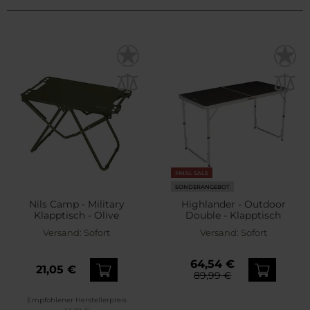
FINAL SALE
SONDERANGEBOT
Nils Camp - Military
Highlander - Outdoor
Klapptisch - Olive
Double - Klapptisch
Versand:
Sofort
Versand:
Sofort
64,54 €
21,05 €
89,99 €
Empfohlener Herstellerpreis