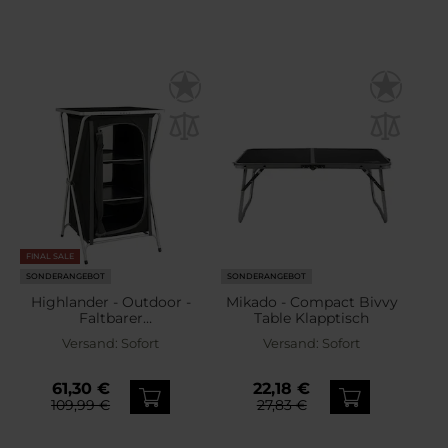
FINAL SALE
SONDERANGEBOT
SONDERANGEBOT
Highlander - Outdoor -
Mikado - Compact Bivvy
Faltbarer
Table Klapptisch
Campingschrank
Versand:
Sofort
Versand:
Sofort
61,30 €
22,18 €
109,99 €
27,83 €