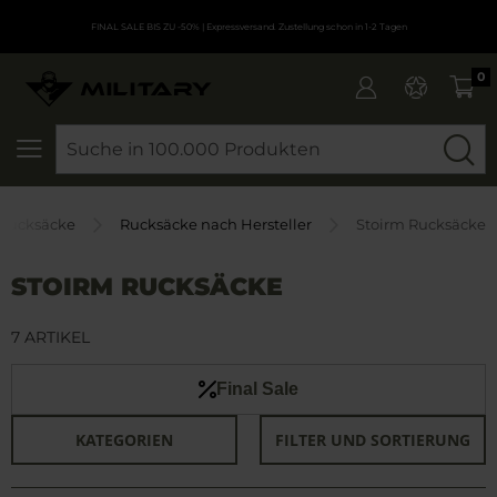
FINAL SALE BIS ZU -50%
| Expressversand. Zustellung schon in 1-2 Tagen
0
SEARCH
Rucksäcke
Rucksäcke nach Hersteller
Stoirm Rucksäcke
STOIRM RUCKSÄCKE
7 ARTIKEL
Final Sale
KATEGORIEN
FILTER UND SORTIERUNG