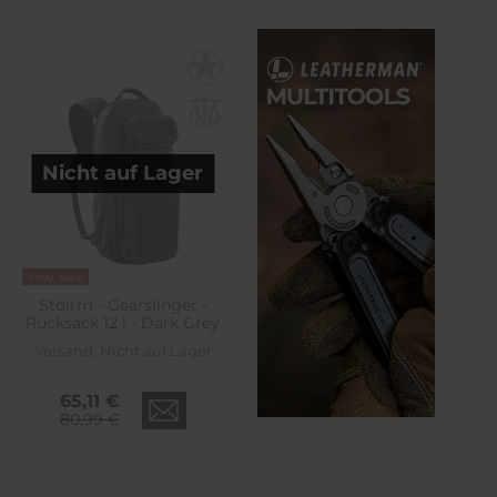
Nicht auf Lager
FINAL SALE
Stoirm - Gearslinger -
Rucksack 12 l - Dark Grey
Versand:
Nicht auf Lager
65,11 €
80,99 €