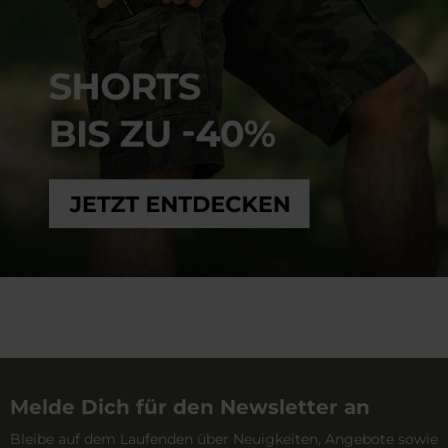
vom schnellen Zugriff auf essentielle Ausrüstung bis zur
Schultergurte, Hüft- und Brustgurte, Mesh-
Rucksäcke sowohl im Einsatz als auch im urbanen
durchdachten Organisation deines gesamten Gear.
Rückensysteme und Kompressionsriemen erhöhen den
Alltag unauffällig integrieren. Viele Modelle verfügen
Entdecke jetzt das breite Angebot an stoirm
Tragekomfort und sorgen für eine stabile
zudem über Klettflächen für Patches,
rucksäcken und weiteren taktischen rucksäcken bei
Lastverteilung.
Trinksystemvorbereitung und Befestigungspunkte für
MILITARY und finde das Modell, das optimal zu deinen
zusätzliche Ausrüstung.
Anforderungen passt.
Melde Dich für den Newsletter an
Bleibe auf dem Laufenden über Neuigkeiten, Angebote sowie