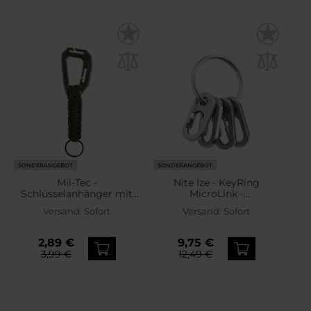
SONDERANGEBOT
SONDERANGEBOT
Mil-Tec -
Nite Ize - KeyRing
Schlüsselanhänger mit
MicroLink -
MOLLE-Karabinerhaken -
Schlüsselanhänger mit
Versand:
Sofort
Versand:
Sofort
Olive
Karabinerhaken - Silber
2,89 €
9,75 €
3,99 €
12,49 €