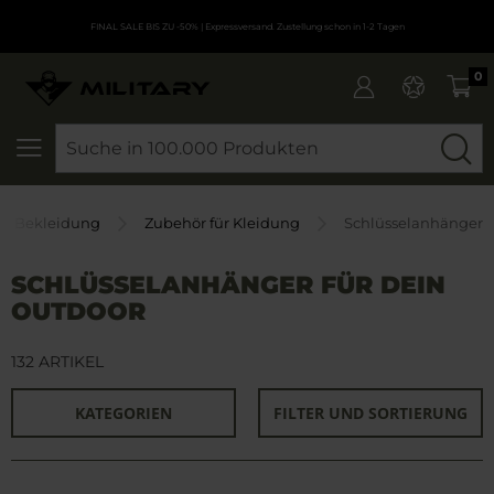
FINAL SALE BIS ZU -50%
| Expressversand. Zustellung schon in 1-2 Tagen
0
SEARCH
Bekleidung
Zubehör für Kleidung
Schlüsselanhänger
SCHLÜSSELANHÄNGER FÜR DEIN
OUTDOOR
132 ARTIKEL
KATEGORIEN
FILTER UND SORTIERUNG