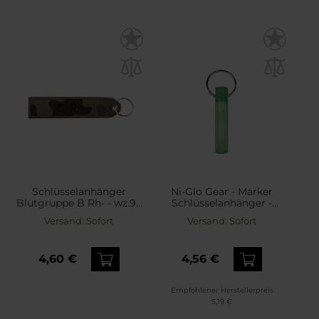
Schlüsselanhänger
Ni-Glo Gear - Marker
Blutgruppe B Rh- - wz.93
Schlüsselanhänger -
Pantera PL Woodland
Dragon Green
Versand:
Sofort
Versand:
Sofort
4,60 €
4,56 €
Empfohlener Herstellerpreis
5,19 €