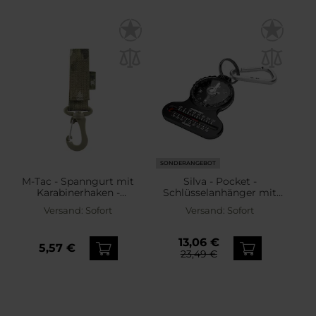
SONDERANGEBOT
M-Tac - Spanngurt mit
Silva - Pocket -
Karabinerhaken -
Schlüsselanhänger mit
MultiCam
Kompass und
Versand:
Sofort
Versand:
Sofort
Thermometer
13,06 €
5,57 €
23,49 €