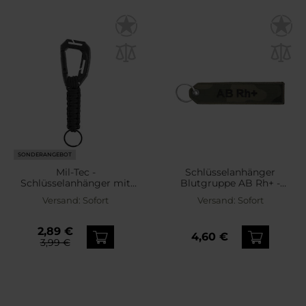
SONDERANGEBOT
Mil-Tec -
Schlüsselanhänger
Schlüsselanhänger mit
Blutgruppe AB Rh+ -
MOLLE-Karabiner -
wz.93 Pantera PL
Versand:
Sofort
Versand:
Sofort
Schwarz
Woodland
2,89 €
4,60 €
3,99 €