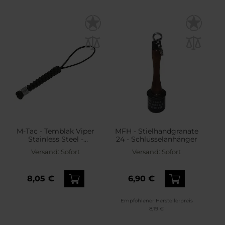
M-Tac - Temblak Viper
MFH - Stielhandgranate
Stainless Steel -
24 - Schlüsselanhänger
Schlüsselanhänger -
Versand:
Sofort
Versand:
Sofort
Black
8,05 €
6,90 €
Empfohlener Herstellerpreis
8,19 €