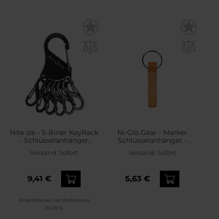
Nite Ize - S-Biner KeyRack
Ni-Glo Gear - Marker
- Schlüsselanhänger
Schlüsselanhänger -
Black
Blaze Orange
Versand:
Sofort
Versand:
Sofort
9,41 €
5,63 €
Empfohlener Herstellerpreis
10,49 €