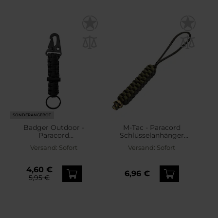
SONDERANGEBOT
Badger Outdoor -
M-Tac - Paracord
Paracord
Schlüsselanhänger
Schlüsselanhänger mit
Cuboid Skull - Black/Olive
Versand:
Sofort
Versand:
Sofort
Feuerstein - Black
4,60 €
6,96 €
5,95 €