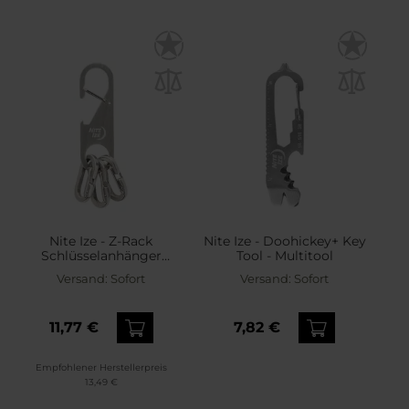
Nite Ize - Z-Rack
Nite Ize - Doohickey+ Key
Schlüsselanhänger
Tool - Multitool
Keychain Steel - Silber
Versand:
Sofort
Versand:
Sofort
11,77 €
7,82 €
Empfohlener Herstellerpreis
13,49 €