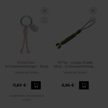
Victorinox -
M-Tac - Loopy Snake
Schlüsselanhänger - Rosa
Skull - Schlüsselanhänger
- Olive
Versand:
Sofort
Versand:
Sofort
11,80 €
6,96 €
Empfohlener Herstellerpreis
14,49 €