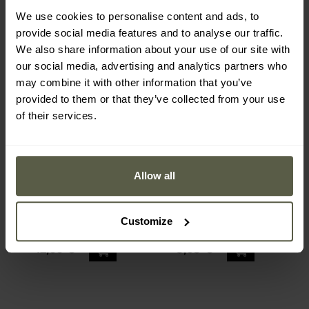
We use cookies to personalise content and ads, to
provide social media features and to analyse our traffic.
We also share information about your use of our site with
our social media, advertising and analytics partners who
may combine it with other information that you’ve
provided to them or that they’ve collected from your use
of their services.
Allow all
M-Tac - Scandinavian
M-Tac - Temblak
Small Helmet of Terror -
Scandinavian Wola -
Degenband - Black
Schlüsselanhänger -
Versand:
Sofort
Versand:
Sofort
Black/Red
Customize
12,66 €
8,05 €