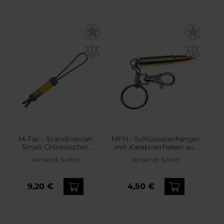
M-Tac - Scandinavian
MFH - Schlüsselanhänger
Small Chinesischer
mit Karabinerhaken aus
Knoten - Degenband -
Metall - Patrone 5,56 mm
Versand:
Sofort
Versand:
Sofort
Full Color
9,20 €
4,50 €