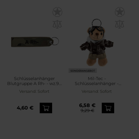
SONDERANGEBOT
Schlüsselanhänger
Mil-Tec -
Blutgruppe A Rh- - wz.93
Schlüsselanhänger -
Pantera PL Woodland
Teddy Pilot
Versand:
Sofort
Versand:
Sofort
6,58 €
4,60 €
9,29 €