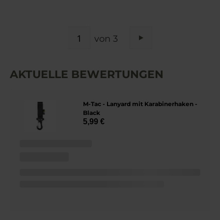
SEITE
von 3
Seite
Weiter
AKTUELLE BEWERTUNGEN
M-Tac - Lanyard mit Karabinerhaken -
Black
5,99 €