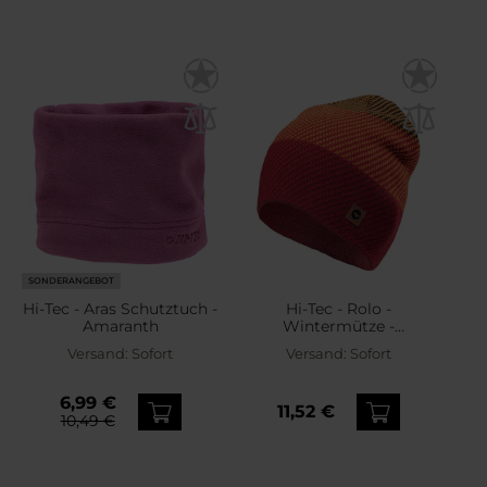
SONDERANGEBOT
Hi-Tec - Aras Schutztuch -
Hi-Tec - Rolo -
Amaranth
Wintermütze -
Salsa/Bright Marigold
Versand:
Sofort
Versand:
Sofort
6,99 €
11,52 €
10,49 €