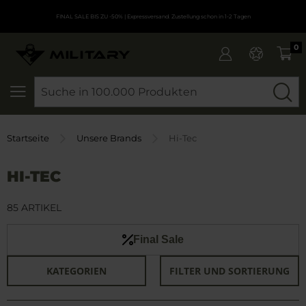
FINAL SALE BIS ZU -50%
| Expressversand. Zustellung schon in 1-2 Tagen
0
SEARCH
Startseite
Unsere Brands
Hi-Tec
HI-TEC
85 ARTIKEL
Final Sale
KATEGORIEN
FILTER UND SORTIERUNG