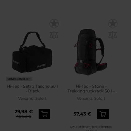
SONDERANGEBOT
Hi-Tec - Setro Tasche 50 l
Hi-Tec - Stone -
- Black
Trekkingrucksack 50 l -
Black/High Risk Red
Versand:
Sofort
Versand:
Sofort
29,98 €
57,43 €
46,53 €
Empfohlener Herstellerpreis