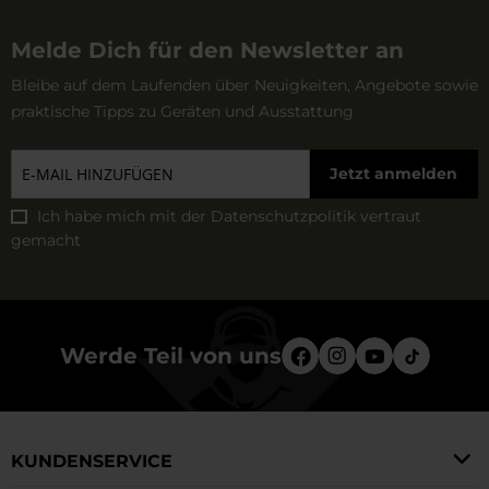
Ursprung und Anfänge der
Marke
Melde Dich für den Newsletter an
Bleibe auf dem Laufenden über Neuigkeiten, Angebote sowie
Die Marke Hi-Tec wurde 1974 von dem Niederländer
praktische Tipps zu Geräten und Ausstattung
Frank Van Wezel gegründet. Trotz der niederländischen
Herkunft des Gründers funktionierte das Unternehmen
Jetzt anmelden
von Anfang an als britisches Unternehmen. Frank Van
Ich habe mich mit der
Datenschutzpolitik
vertraut
Wezel, begeistert von Sport und körperlicher Aktivität,
gemacht
beschloss, eine Marke zu schaffen, die sowohl den
Bedürfnissen von Profisportlern als auch von
Amateuren eines aktiven Lebens gerecht wird.
Werde Teil von uns
Produktangebot
Hi-Tec bietet eine breite Palette von Produkten für
KUNDENSERVICE
aktive Menschen an, darunter: