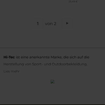
25,49 €
SEITE
von 2
Seite
Weiter
Hi-Tec
ist eine anerkannte Marke, die sich auf die
Herstellung von Sport- und Outdoorbekleidung,
Schuhen und Accessoires spezialisiert hat. Sie ist vor
Lies mehr
allem bei den Liebhabern von Aktivitäten im Freien
bekannt, insbesondere bei Bergtouren und
Extremsportarten.