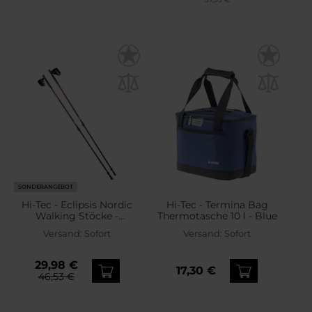
SONDERANGEBOT
Hi-Tec - Eclipsis Nordic
Hi-Tec - Termina Bag
Walking Stöcke -
Thermotasche 10 l - Blue
Black/Red
Versand:
Sofort
Versand:
Sofort
29,98 €
17,30 €
46,53 €