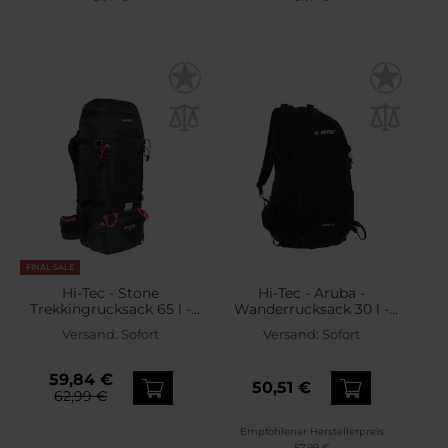
FINAL SALE
Hi-Tec - Stone
Hi-Tec - Aruba -
Trekkingrucksack 65 l -
Wanderrucksack 30 l -
Black/High Risk Red
Black/Micro Chip
Versand:
Sofort
Versand:
Sofort
59,84 €
50,51 €
62,99 €
Empfohlener Herstellerpreis
57,99 €