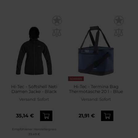
SOMMER
Hi-Tec - Softshell Neti
Hi-Tec - Termina Bag
Damen Jacke - Black
Thermotasche 20 l - Blue
Versand:
Sofort
Versand:
Sofort
35,14 €
21,91 €
Empfohlener Herstellerpreis
39,49 €