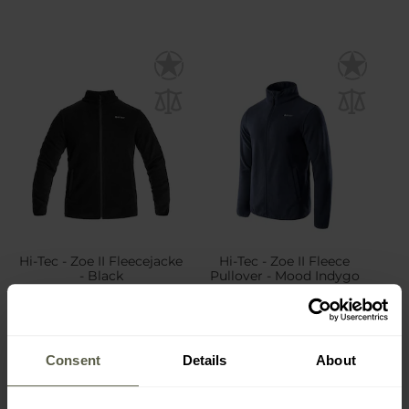
Hi-Tec - Zoe II Fleecejacke
Hi-Tec - Zoe II Fleece
- Black
Pullover - Mood Indygo
Versand:
Sofort
Versand:
Sofort
23,06 €
23,06 €
Consent
Details
About