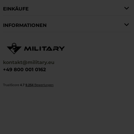
EINKÄUFE
Outdoor-Schuhe
– Trekking-, Wander-,
Reiseschuhe und Schuhe für den täglichen
INFORMATIONEN
Gebrauch.
Sportbekleidung
– Jacken, Hosen, Sweatshirts,
Fleecejacken, T-Shirts und Funktionsunterwäsche.
kontakt@military.eu
Accessoires
– Rucksäcke, Taschen, Mützen,
+49 800 001 0162
Handschuhe und andere Zubehörteile, die
körperliche Aktivitäten unterstützen.
Die Produkte von Hi-Tec sind auf verschiedene
Aktivitäten ausgelegt:
Bergtourismus und Trekking,
Laufen und Fitness,