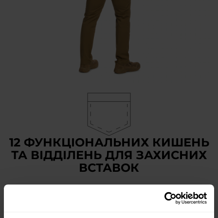
12 ФУНКЦІОНАЛЬНИХ КИШЕНЬ
ТА ВІДДІЛЕНЬ ДЛЯ ЗАХИСНИХ
ВСТАВОК
Штани мають
12 кишень:
дві класичні кишені на бедрах, з посиленими краями