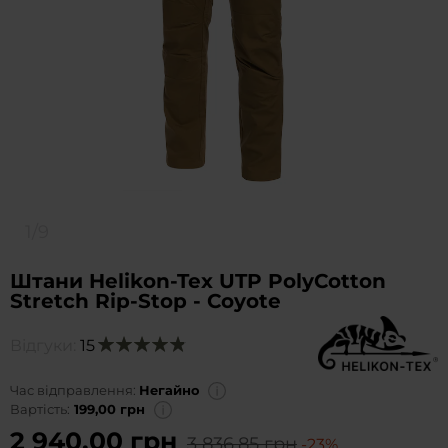
1/9
Штани Helikon-Tex UTP PolyCotton
Stretch Rip-Stop - Coyote
Відгуки:
15
Оцінка:
98
100
% of
Час відправлення:
Негайно
Вартість:
199,00 грн
2 940,00 грн
3 836,85 грн
-23%