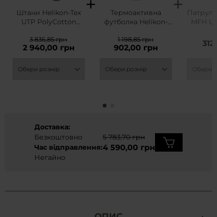
Штани Helikon-Tex
Термоактивна
Патруль
UTP PolyCotton
футболка Helikon-
MFH US
Stretch Rip-Stop -
Tex Tactical T-shirt
Cap 
3 836,85 грн
1 198,85 грн
Coyote
TopCool - Olive
312
2 940,00 грн
902,00 грн
Green
Доставка:
Безкоштовно
5 783,70 грн
Час відправлення:
4 590,00 грн
Негайно
ОПИС