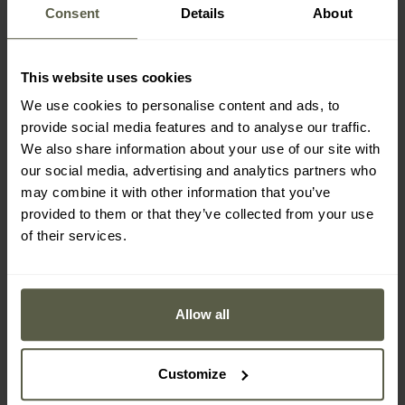
чотири на стегнах (дві широкі, на блискавці та дві
Consent
Details
About
вузькі на липучці)
чотири задні кишені (дві широкі та дві вузькі,
розміщені всередині широких)
This website uses cookies
дві внутрішні кишені в паховій зоні, ідеально підходять
We use cookies to personalise content and ads, to
для тактичного ліхтарика або запасного магазину
provide social media features and to analyse our traffic.
We also share information about your use of our site with
our social media, advertising and analytics partners who
На рівні колін є
відділення
, які дозволяють вставляти
may combine it with other information that you’ve
захисні вставки
.
provided to them or that they’ve collected from your use
of their services.
Allow all
Customize