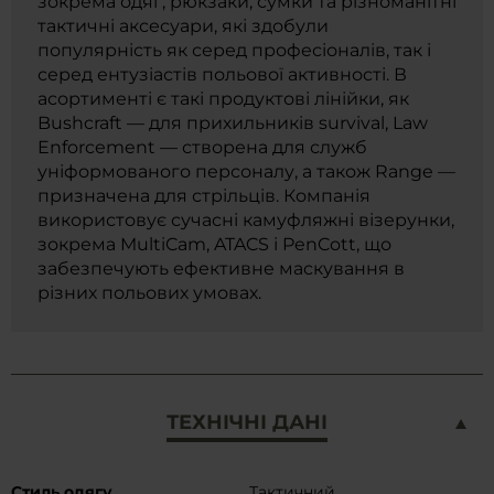
зокрема одяг, рюкзаки, сумки та різноманітні
тактичні аксесуари, які здобули
популярність як серед професіоналів, так і
серед ентузіастів польової активності. В
асортименті є такі продуктові лінійки, як
Bushcraft — для прихильників survival, Law
Enforcement — створена для служб
уніформованого персоналу, а також Range —
призначена для стрільців. Компанія
використовує сучасні камуфляжні візерунки,
зокрема MultiCam, ATACS і PenCott, що
забезпечують ефективне маскування в
різних польових умовах.
ТЕХНІЧНІ ДАНІ
Докладніше
Стиль одягу
Тактичний