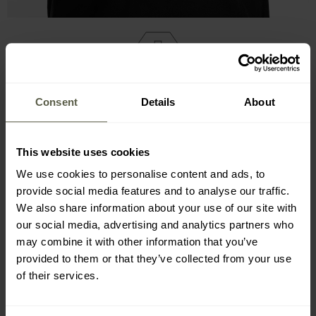
БЛИСКАВКИ YKK, КНОПКИ
Consent
Details
About
PRYM
This website uses cookies
Основна блискавка Half-Zip - це
двостороння блискавка
бренду YKK
. Комір-стійка захищений матеріальною
We use cookies to personalise content and ads, to
накладкою, що захищає підборіддя від затискання
provide social media features and to analyse our traffic.
блискавкою. З обох боків куртки розміщено блискавки з
We also share information about your use of our site with
застібками Prym
, які дозволяють розстібати. Бічні
our social media, advertising and analytics partners who
блискавки полегшують одягання та зняття куртки, а
may combine it with other information that you’ve
також можуть слугувати вентиляцією.
provided to them or that they’ve collected from your use
of their services.