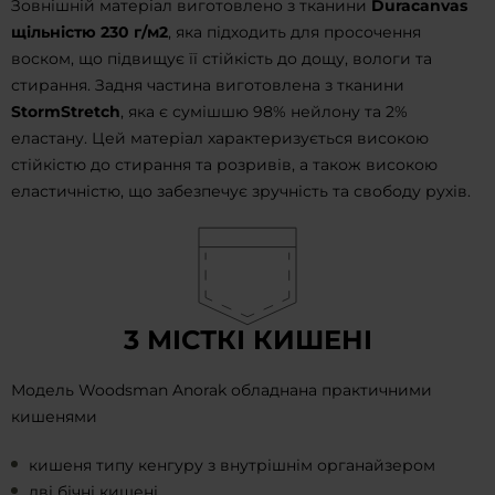
Зовнішній матеріал виготовлено з тканини
Duracanvas
щільністю 230 г/м2
, яка підходить для просочення
воском, що підвищує її стійкість до дощу, вологи та
стирання. Задня частина виготовлена з тканини
StormStretch
, яка є сумішшю 98% нейлону та 2%
еластану. Цей матеріал характеризується високою
стійкістю до стирання та розривів, а також високою
еластичністю, що забезпечує зручність та свободу рухів.
3 МІСТКІ КИШЕНІ
Модель Woodsman Anorak обладнана практичними
кишенями
кишеня типу кенгуру з внутрішнім органайзером
дві бічні кишені