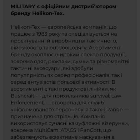
MILITARY є офіційним дистриб’ютором
бренду Helikon-Tex.
Helikon-Tex — європейська компанія, що
працює з 1983 року та спеціалізується на
проєктуванні й виробництві тактичного,
військового та outdoor-одягу. Асортимент
бренду охоплює широкий спектр продукції,
зокрема одяг, рюкзаки, сумки та різноманітні
тактичні аксесуари, які здобули
популярність як серед професіоналів, так і
серед ентузіастів польової активності. В
асортименті є такі продуктові лінійки, як
Bushcraft — для прихильників survival, Law
Enforcement — створена для служб
уніформованого персоналу, а також Range —
призначена для стрільців. Компанія
використовує сучасні камуфляжні візерунки,
зокрема MultiCam, ATACS і PenCott, що
забезпечують ефективне маскування в