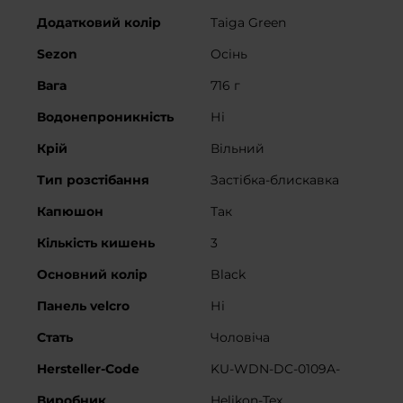
Додатковий колір
Taiga Green
Sezon
Осінь
Вага
716 г
Водонепроникність
Ні
Крій
Вільний
Тип розстібання
Застібка-блискавка
Капюшон
Так
Кількість кишень
3
Основний колір
Black
Панель velcro
Ні
Cтать
Чоловіча
Hersteller-Code
KU-WDN-DC-0109A-
Виробник
Helikon-Tex