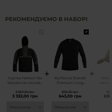
РЕКОМЕНДУЄМО В НАБОРІ
Куртка Helikon-Tex
Футболка Brandit
Бейсб
Woodsman Anorak -
Premium Long
velcro 
Black/Taiga Green
Sleeve Shirt - Black
PolyCot
3 597,35 грн
839,35 грн
839
- 
3 332,00 грн
643,00 грн
638