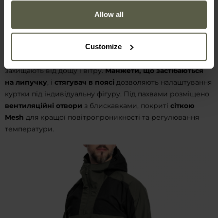
Allow all
КАПЮШОН, МАНЖЕТИ З
ЛИПУЧКОЮ
Customize
Регульований капюшон
з козирком та високий комір
захищають від дощу і вітру.
Манжети, що застібаються
на липучку
, і
стягувач в поясі
дозволяють налаштування
куртки під індивідуальну фігуру. Під пахвами розміщено
вентиляційні отвори
з блискавками, покриті
сіткою
Mesh
для кращої повітропроникності та регулювання
температури.