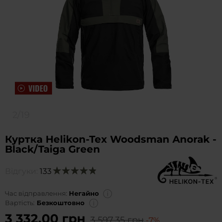
2/19
Куртка Helikon-Tex Woodsman Anorak -
Black/Taiga Green
Відгуки:
133
Оцінка:
98
100
% of
Час відправлення:
Негайно
Вартість:
Безкоштовно
3 332,00 грн
3 597,35 грн
-7%