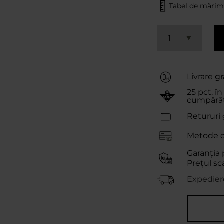
Tabel de mărim
1
Livrare gr
25
pct. în
cumpărăt
Retururi 
Metode de
Garanția 
Prețul sc
Expediere 