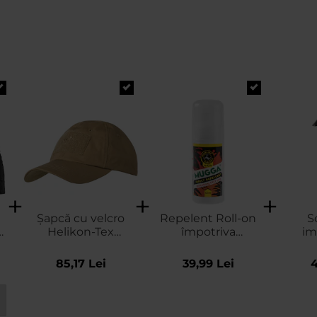
Șapcă cu velcro
Repelent Roll-on
S
Helikon-Tex
împotriva
im
PolyCotton Rip-
insectelor Mugga
Ha
Stop - Coyote
Extra Strong 50%
Tex
85,17 Lei
39,99 Lei
4
DEET - 50 ml