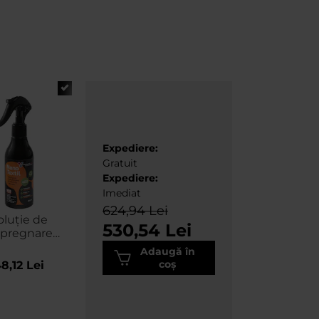
Expediere:
Gratuit
Expediere:
Imediat
624,94 Lei
oluție de
530,54 Lei
pregnare
dwao Nano
Adaugă în
til 200 ml
coș
8,12 Lei