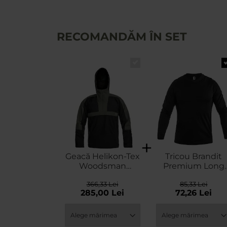
RECOMANDĂM ÎN SET
Geacă Helikon-Tex
Tricou Brandit
Woodsman
Premium Long
Anorak -
Sleeve Shirt -
366,33 Lei
85,33 Lei
Black/Taiga Green
Black
285,00 Lei
72,26 Lei