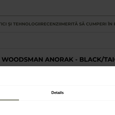
ICI ȘI TEHNOLOGII
RECENZII
MERITĂ SĂ CUMPERI ÎN 
X WOODSMAN ANORAK - BLACK/TA
ori
Negru/Verde Taiga
, de tip anorac, face parte din colecția He
Geaca are guler înalt cu protecție pentru bărbie, fermoare YKK, 
itate. Este potrivită pentru excursii lungi și pentru uzul zilnic.
Details
StormStretch