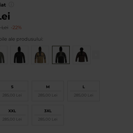
0
iat
Lei
 Lei
-22%
ile ale produsului:
S
M
L
285,00 Lei
285,00 Lei
285,00 Lei
XXL
3XL
285,00 Lei
285,00 Lei