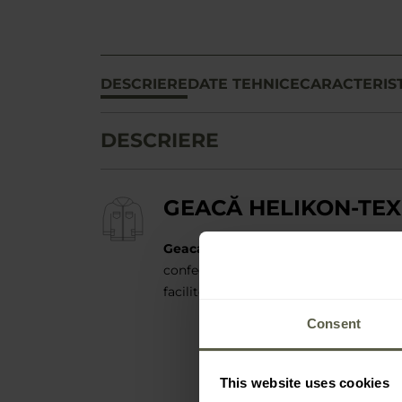
DESCRIERE
DATE TEHNICE
CARACTERIST
DESCRIERE
GEACĂ HELIKON-TE
Geaca cu glugă
în combinația de cul
confecționat din țesătură Duracanvas. 
facilitează organizarea obiectelor depoz
Consent
This website uses cookies