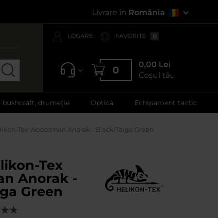
Livrare în
România
LOGARE
FAVORITE
0
0,00 Lei
0
Coșul tău
, bushcraft, drumeție
Optică
Echipament tactic
likon-Tex Woodsman Anorak - Black/Taiga Green
likon-Tex
n Anorak -
iga Green
re: