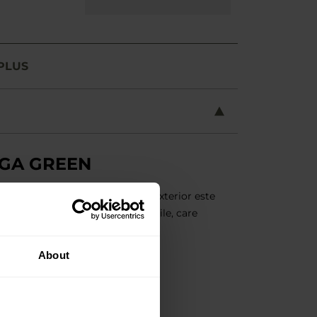
PLUS
IGA GREEN
likon-Tex Bushcraft Line. Stratul exterior este
bucle de prindere și buzunare utile, care
About