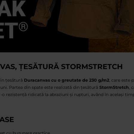
VAS, ȚESĂTURĂ STORMSTRETCH
din țesătură
Duracanvas cu o greutate de 230 g/m2
, care este 
iuni. Partea din spate este realizată din țesătură
StormStretch
, 
o rezistență ridicată la abraziuni și rupturi, având în același timp
OASE
t cu buzunare practice