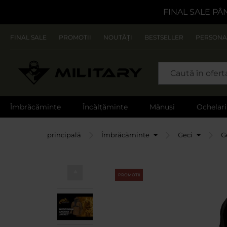
FINAL SALE PÂ
FINAL SALE
PROMOTII
NOUTĂȚI
BESTSELLER
PERSONA
CAUTARE
Îmbrăcăminte
Încălțăminte
Mănuși
Ochelari
Pagina principală
Îmbrăcăminte
Geci
G
PROMOTII