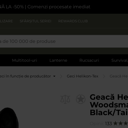
NĂ LA -50%
| Comenzi procesate imediat
LIZARE
SFÂRȘITUL SERIEI
REWARDS CLUB
Multitool-uri
Lanterne
Rucsacuri
Survival
eci în funcție de producător
Geci Helikon-Tex
Geacă He
Geacă He
Woodsma
Black/Ta
Opinii:
133
Evalua