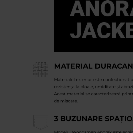
MATERIAL DURACAN
Materialul exterior este confecționat 
rezistența la ploaie, umiditate și abraz
Acest material se caracterizează printr-
de mișcare.
3 BUZUNARE SPAȚI
Modelul Woodsman Anorak este echipa